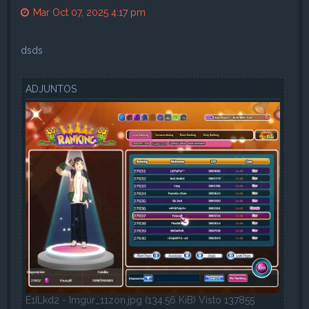
Mar Oct 07, 2025 4:17 pm
dsds
ADJUNTOS
E1ILkd2 - Imgur_11zon.jpg (134.56 KiB) Visto 137855