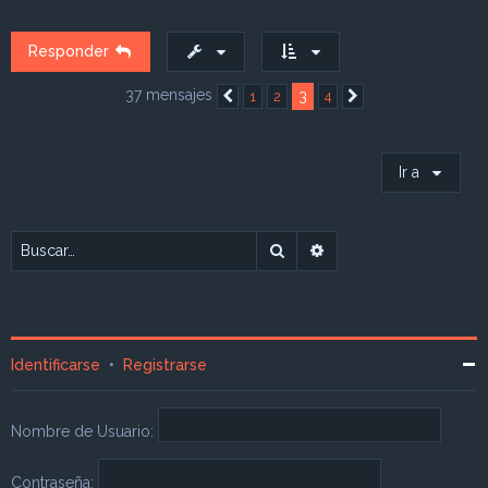
i
b
a
Responder
37 mensajes
3
1
2
4
Anterior
Siguiente
Ir a
Buscar
Búsqueda avanzada
Identificarse
•
Registrarse
Nombre de Usuario:
Contraseña: