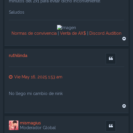
minutos del 2x1 para evitar dicho inconveniente.
Saludos
Normas de convivencia
|
Venta de AX$
|
Discord Audition
A
r
r
i
ruthilinda
b
Citar
a
Vie May 16, 2025 1:53 am
No llego mi cambio de nink
A
r
r
i
mismagius
b
Citar
Moderador Global
a