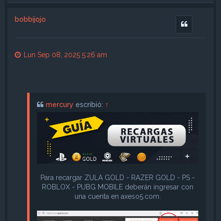
r
i
bobbijojo
b
Citar
a
Lun Sep 08, 2025 5:26 am
mercury
escribió:
↑
Para recargar ZULA GOLD - RAZER GOLD - PS -
ROBLOX - PUBG MOBILE deberán ingresar con
una cuenta en axeso5.com.