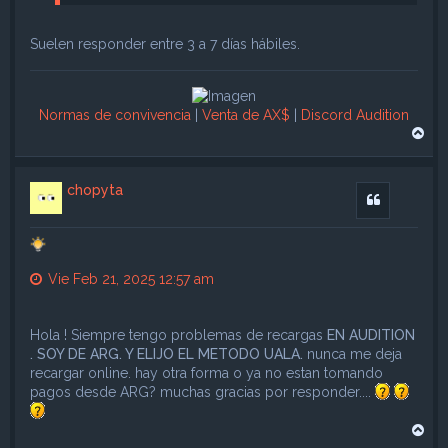
Suelen responder entre 3 a 7 días hábiles.
Normas de convivencia
|
Venta de AX$
|
Discord Audition
A
r
r
i
chopyta
b
Citar
a
Vie Feb 21, 2025 12:57 am
Hola ! Siempre tengo problemas de recargas
EN AUDITION
. SOY DE ARG. Y ELIJO EL METODO UALA.
nunca me deja
recargar online. hay otra forma o ya no estan tomando
pagos desde ARG? muchas gracias por responder....
A
r