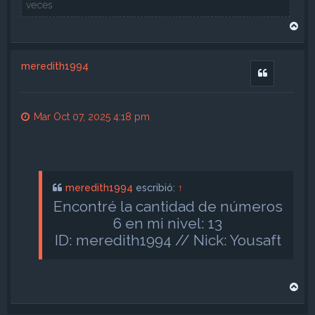
veces
A
r
r
i
meredith1994
b
Citar
a
Mar Oct 07, 2025 4:18 pm
meredith1994
escribió:
↑
Encontré la cantidad de números
6 en mi nivel: 13
ID: meredith1994 // Nick: Yousaft
A
r
r