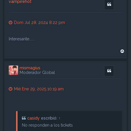
vampirehot
b
Citar
a
Dom Jul 28, 2024 8:22 pm
Interesante......
A
r
r
i
mismagius
b
Citar
Moderador Global
a
Mié Ene 29, 2025 10:19 am
casidy
escribió:
↑
No responden a los tickets