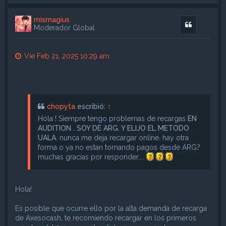
r
i
mismagius
b
Citar
Moderador Global
a
Vie Feb 21, 2025 10:29 am
chopyta
escribió:
↑
Hola ! Siempre tengo problemas de recargas
EN
AUDITION . SOY DE ARG. Y ELIJO EL METODO
UALA.
nunca me deja recargar online. hay otra
forma o ya no estan tomando pagos desde ARG?
muchas gracias por responder....
Hola!
Es posible que ocurre ello por la alta demanda de recarga
de Axesocash, te recomiendo recargar en los primeros