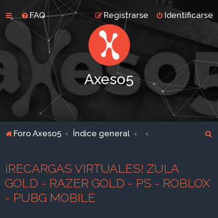
FAQ
Registrarse
Identificarse
Axeso5
B
Foro Axeso5
Índice general
u
s
¡RECARGAS VIRTUALES! ZULA
c
GOLD - RAZER GOLD - PS - ROBLOX
a
- PUBG MOBILE
r