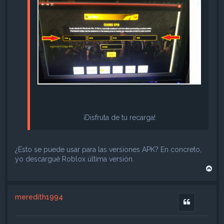
¡Disfruta de tu recarga!
¿Esto se puede usar para las versiones APK? En concreto,
yo descargué Roblox última versión.
A
r
r
i
meredith1994
b
Citar
a