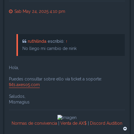
Sab May 24, 2025 4:10 pm
ruthilinda
escribió:
↑
No llego mi cambio de nink
Hola,
Puedes consultar sobre ello vía ticket a soporte:
tkts.axeso5.com
Saludos,
Mismagius
Normas de convivencia
|
Venta de AX$
|
Discord Audition
A
r