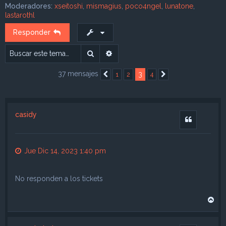
Moderadores:
xseitoshi
,
mismagius
,
poco4ngel
,
lunatone
,
lastarothl
Responder
Buscar
Búsqueda avanzada
37 mensajes
3
1
2
4
Anterior
Siguiente
casidy
Citar
Jue Dic 14, 2023 1:40 pm
No responden a los tickets
A
r
r
i