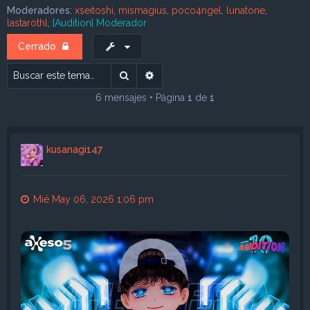
Moderadores:
xseitoshi
,
mismagius
,
poco4ngel
,
lunatone
,
lastarothl
,
[Audition] Moderador
Cerrado
Buscar
Búsqueda avanzada
6 mensajes • Página
1
de
1
kusanagi147
Mié May 06, 2026 1:06 pm