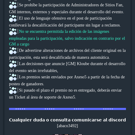
┊Se prohíbe la participación de Administradores de Sitios Fan,
GM internos, externos y especiales durante el desarrollo del evento.
┊El uso de lenguaje ofensivo en el post de participación
conllevará la descalificación del participante sin lugar a reclamos.
┊
No se encuentra permitida la edición de las imágenes
empleadas para la participación, salvo indicación en contrario por el
GM a cargo
┊De advertirse alteraciones de archivos del cliente original en la
participación, esta será descalificada de manera automática.
┊Las decisiones que anuncie [GM] Kloube durante el desarrollo
del evento serán irrefutables,
┊Los premios serán enviados por Axeso5 a partir de la fecha de
posteo de ganadores.
┊Si pasado el plazo el premio no es entregado, deberás enviar
un Ticket al área de soporte de Axeso5.
𝗖𝘂𝗮𝗹𝗾𝘂𝗶𝗲𝗿 𝗱𝘂𝗱𝗮 𝗼 𝗰𝗼𝗻𝘀𝘂𝗹𝘁𝗮 𝗰𝗼𝗺𝘂𝗻𝗶𝗰𝗮𝗿𝘀𝗲 𝗮𝗹 𝗱𝗶𝘀𝗰𝗼𝗿𝗱
[abaco3492]