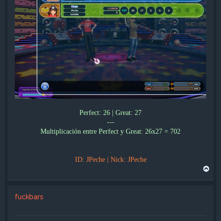
Perfect: 26 | Great: 27
---
Multiplicación entre Perfect y Great: 26x27 = 702
.
ID: JPeche | Nick: JPeche
A
r
r
i
fuckbars
b
a