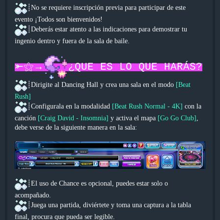
┊No se requiere inscripción previa para participar de este
evento ¡Todos son bienvenidos!
┊Deberás estar atento a las indicaciones para demostrar tu
ingenio dentro y fuera de la sala de baile.
⤜⚝→
¿QUE ES LO QUE HARÁS?
┊Dirigite al Dancing Hall y crea una sala en el modo
[Beat
Rush]
┊Configurala en la modalidad
[Beat Rush Normal - 4K]
con la
canción
[Craig David - Insomnia]
y activa el mapa
[Go Go Club]
,
debe verse de la siguiente manera en la sala:
┊El uso de Chance es opcional, puedes estar solo o
acompañado.
┊Juega una partida, diviértete y toma una captura a la tabla
final, procura que pueda ser legible.