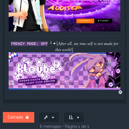
╰ ✦⌠After all, my true self is not made for
FRENZY MODE: OFF
this world⌡
A
r
r
i
b
a
Cerrado
6 mensajes • Página
1
de
1