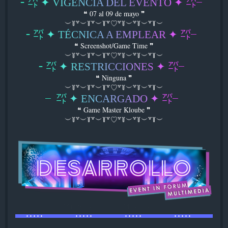
╴
㌀
✦
V
I
G
E
N
C
I
A
D
E
L
E
V
E
N
T
O
✦
㌀
╴
❝ 07 al 09 de mayo ❞
︶꒦꒷︶꒦꒷︶꒦꒷♡꒷꒦︶꒷꒦︶꒷꒦︶
╴
㌀
✦
T
É
C
N
I
C
A
A
E
M
P
L
E
A
R
✦
㌀
╴
❝ Screenshot/Game Time ❞
︶꒦꒷︶꒦꒷︶꒦꒷♡꒷꒦︶꒷꒦︶꒷꒦︶
╴
㌀
✦
R
E
S
T
R
I
C
C
I
O
N
E
S
✦
㌀
╴
❝ Ninguna ❞
︶꒦꒷︶꒦꒷︶꒦꒷♡꒷꒦︶꒷꒦︶꒷꒦︶
╴
㌀
✦
E
N
C
A
R
G
A
D
O
✦
㌀
╴
❝ Game Master Kloube ❞
︶꒦꒷︶꒦꒷︶꒦꒷♡꒷꒦︶꒷꒦︶꒷꒦︶
彡 May Season - Game Master Kloube 彡