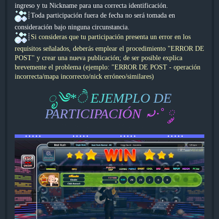
ingreso y tu Nickname para una correcta identificación.
┊Toda participación fuera de fecha no será tomada en
consideración bajo ninguna circunstancia.
┊
Si consideras que tu participación presenta un error en los
requisitos señalados, deberás emplear el procedimiento "ERROR DE
POST" y crear una nueva publicación; de ser posible explica
brevemente el problema (ejemplo: "ERROR DE POST - operación
incorrecta/mapa incorrecto/nick erróneo/similares)
ೃ
༄
*
ੈ
E
J
E
M
P
L
O
D
E
P
A
R
T
I
C
I
P
A
C
I
Ó
N
⤾
·
˚
༘
彡 May Season - Game Master Kloube 彡