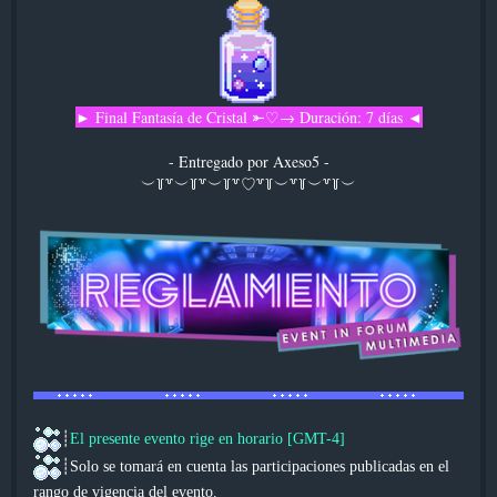
► Final Fantasía de Cristal ⤜♡→ Duración: 7 días ◄
[Item]
- Entregado por Axeso5 -
︶꒦꒷︶꒦꒷︶꒦꒷♡꒷꒦︶꒷꒦︶꒷꒦︶
彡 May Season - Game Master Kloube 彡
┊
El presente evento rige en horario [GMT-4]
┊Solo se tomará en cuenta las participaciones publicadas en el
rango de vigencia del evento.