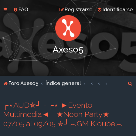
FAQ
Registrarse
Identificarse
Axeso5
B
Foro Axeso5
Índice general
u
s
┌⋆AUD✯┘ - ┌⋆ ►Evento
c
Multimedia◄ - ★Neon Party★-
a
07/05 al 09/05 ✯┘︵GM Kloube︵
r