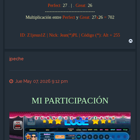
Perfect:
27
.
|
.
Great:
26
--------------------------------
Multiplicación entre
Perfect
y
Great:
27
x
26
=
702
.
ID: Z1jesus1Z | Nick: Jean(*)PL | Código (*): Alt + 255
A
r
r
i
jpeche
b
a
Jue May 07, 2026 9:12 pm
MI PARTICIPACIÓN