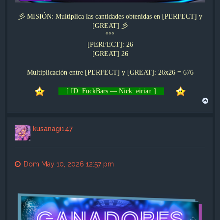
彡 MISIÓN: Multiplica las cantidades obtenidas en [PERFECT] y
[GREAT] 彡
°°°
[PERFECT]: 26
[GREAT] 26
Multiplicación entre [PERFECT] y [GREAT]: 26x26 = 676
[ ID: FuckBars — Nick: eirian ]
A
r
r
i
kusanagi147
b
a
Dom May 10, 2026 12:57 pm