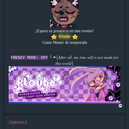
¡Espero tu presencia en este evento!
Kloube
Game Master de temporada
╰ ✦⌠After all, my true self is not made for
FRENZY MODE: OFF
this world⌡
A
r
r
i
z1jesus1z
b
a