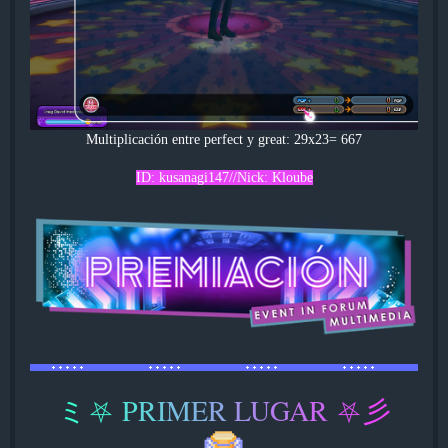
Multiplicación entre perfect y great: 29x23= 667
ID: kusanagi147//Nick: Kloube
彡 May Season - Game Master Kloube 彡
ミ
⛧
P
R
I
M
E
R
L
U
G
A
R
⛧
彡