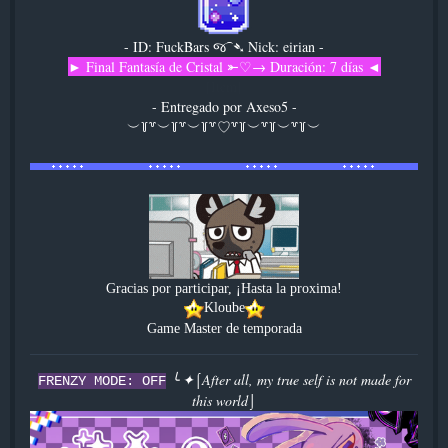
- ID: FuckBars જ⁀➴ Nick: eirian -
► Final Fantasía de Cristal ⤜♡→ Duración: 7 días ◄
[Item]
- Entregado por Axeso5 -
︶꒦꒷︶꒦꒷︶꒦꒷♡꒷꒦︶꒷꒦︶꒷꒦︶
Gracias por participar, ¡Hasta la proxima!
Kloube
Game Master de temporada
╰ ✦⌠After all, my true self is not made for
FRENZY MODE: OFF
this world⌡