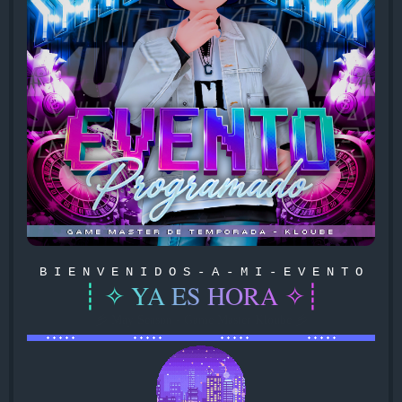
B I E N V E N I D O S - A - M I - E V E N T O
┊
✧
Y
A
E
S
H
O
R
A
✧
┊
彡 May Season - Game Master Kloube 彡