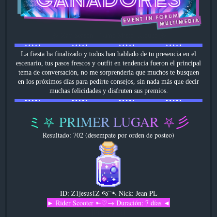
彡 May Season - Game Master Kloube 彡
La fiesta ha finalizado y todos han hablado de tu presencia en el
escenario, tus pasos frescos y outfit en tendencia fueron el principal
tema de conversación, no me sorprendería que muchos te busquen
en los próximos días para pedirte consejos, sin nada más que decir
muchas felicidades y disfruten sus premios.
ミ
⛧
P
R
I
M
E
R
L
U
G
A
R
⛧
彡
Resultado: 702 (desempate por orden de posteo)
- ID: Z1jesus1Z જ⁀➴ Nick: Jean PL -
► Rider Scooter ⤜♡→ Duración: 7 días ◄
[Plataforma]