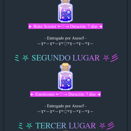
► Rider Scooter ⤜♡→ Duración: 7 días ◄
[Plataforma]
- Entregado por Axeso5 -
︶꒦꒷︶꒦꒷︶꒦꒷♡꒷꒦︶꒷꒦︶꒷꒦︶
ミ
⛧
S
E
G
U
N
D
O
L
U
G
A
R
⛧
彡
► Emoticones ⤜♡→ Duración: 7 días ◄
[Emocion]
- Entregado por Axeso5 -
︶꒦꒷︶꒦꒷︶꒦꒷♡꒷꒦︶꒷꒦︶꒷꒦︶
ミ
⛧
T
E
R
C
E
R
L
U
G
A
R
⛧
彡