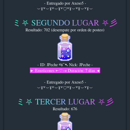
- Entregado por Axeso5 -
︶꒦꒷︶꒦꒷︶꒦꒷♡꒷꒦︶꒷꒦︶꒷꒦︶
ミ
⛧
S
E
G
U
N
D
O
L
U
G
A
R
⛧
彡
Resultado: 702 (desempate por orden de posteo)
- ID: JPeche જ⁀➴ Nick: JPeche -
► Emoticones ⤜♡→ Duración: 7 días ◄
[Emocion]
- Entregado por Axeso5 -
︶꒦꒷︶꒦꒷︶꒦꒷♡꒷꒦︶꒷꒦︶꒷꒦︶
ミ
⛧
T
E
R
C
E
R
L
U
G
A
R
⛧
彡
Resultado: 676