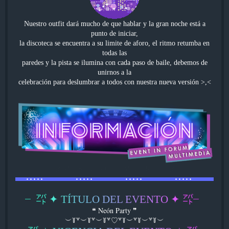
Nuestro outfit dará mucho de que hablar y la gran noche está a
punto de iniciar,
la discoteca se encuentra a su limite de aforo, el ritmo retumba en
todas las
paredes y la pista se ilumina con cada paso de baile, debemos de
unirnos a la
celebración para deslumbrar a todos con nuestra nueva versión >,<
彡 May Season - Game Master Kloube 彡
╴
㌀
✦
T
Í
T
U
L
O
D
E
L
E
V
E
N
T
O
✦
㌀
╴
❝ Neón Party ❞
︶꒦꒷︶꒦꒷︶꒦꒷♡꒷꒦︶꒷꒦︶꒷꒦︶