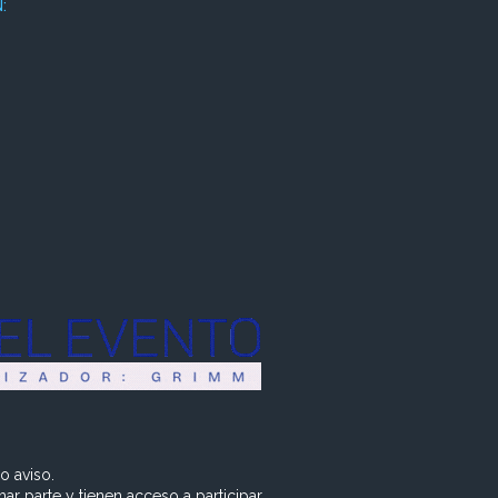
:
o aviso.
r parte y tienen acceso a participar.