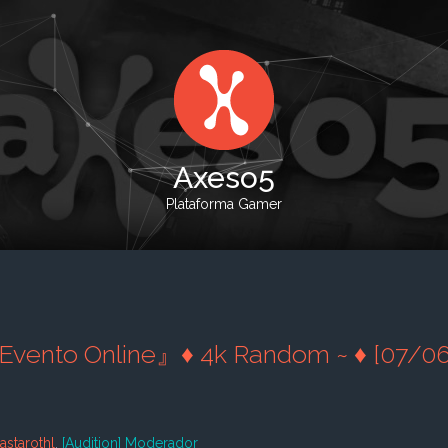
Axeso5
Plataforma Gamer
nto Online』♦ 4k Random ~ ♦ [07/06
lastarothl
,
[Audition] Moderador