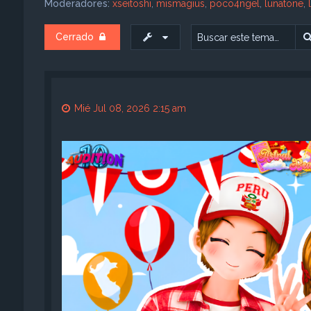
Moderadores:
xseitoshi
,
mismagius
,
poco4ngel
,
lunatone
,
Cerrado
Mié Jul 08, 2026 2:15 am