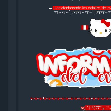
¡Lee atentamente los detalles del e
꒷꒦︶꒷꒦︶ ๋ ࣭ ⭑꒷꒦꒷꒦︶꒷꒦︶ ๋ ࣭ ⭑꒷꒦꒷꒦︶꒷꒦︶
₊˚⊹٩(ˊᗜˋ