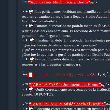
⋆˚࿔
❝Segunda Fase: Misión hacia el Desfile❞
𝜗𝜚˚⋆
╰ ✦
┆
Los participantes recibirán una plantilla con un 
recorrer el camino correcto hasta llegar a Studio Audition
Gran Desfile Patriótico.
╰ ✦
┆
Durante el recorrido no podrán tocar las líneas d
restringidas del entrenamiento. El recorrido deberá real
permitido hasta llegar a la meta.
╰ ✦
┆
Finalmente, deberán responder las siguientes pr
¿Qué institución decidiste representar y por qué?
¿Qué valores crees que representa esa institución para el
¿Qué fue lo que más te gustó de participar en Desfile Patr
╰ ✦
Los participantes deberán presentar: (Captura del
respuestas a las preguntas planteadas).
˗ˏˋCRITE
RIOS D
E EVALU
ACI
ÓNˎˊ˗
╰┈
⋆˚࿔
❝PARA LA FASE 1: Juramento de Honor❞
𝜗𝜚˚⋆
╰ ✦
┆
Outfit correctamente representado de la instituci
evento: 10 PUNTOS.
⋆˚࿔
❝PARA LA FASE 2: Misión hacia el Desfile❞
𝜗
╰ ✦
┆
Laberinto correctamente resuelto sin invadir las 