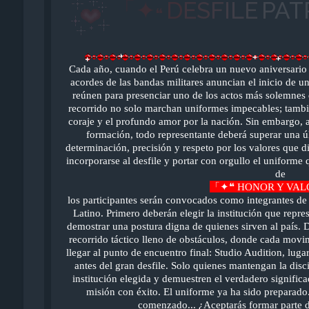
「
✦
D
E
S
F
I
L
E
P
A
T
❝
Cada año, cuando el Perú celebra un nuevo aniversario pa
acordes de las bandas militares anuncian el inicio de 
reúnen para presenciar uno de los actos más solemnes de
recorrido no solo marchan uniformes impecables; también
coraje y el profundo amor por la nación. Sin embargo, a
formación, todo representante deberá superar una 
determinación, precisión y respeto por los valores que di
incorporarse al desfile y portar con orgullo el uniforme 
de
「✦❝ HONOR Y VAL
los participantes serán convocados como integrantes de
Latino. Primero deberán elegir la institución que repre
demostrar una postura digna de quienes sirven al país. D
recorrido táctico lleno de obstáculos, donde cada movim
llegar al punto de encuentro final: Studio Audition, luga
antes del gran desfile. Solo quienes mantengan la disci
institución elegida y demuestren el verdadero signifi
misión con éxito. El uniforme ya ha sido preparado.
comenzado... ¿Aceptarás formar parte de