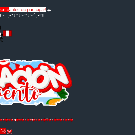
vento
antes de participar!
 ๋ ࣭ ⭑꒷꒦꒷꒦︶꒷꒦︶ ๋ ࣭ ⭑꒷꒦
*)و ♡₊˚⊹