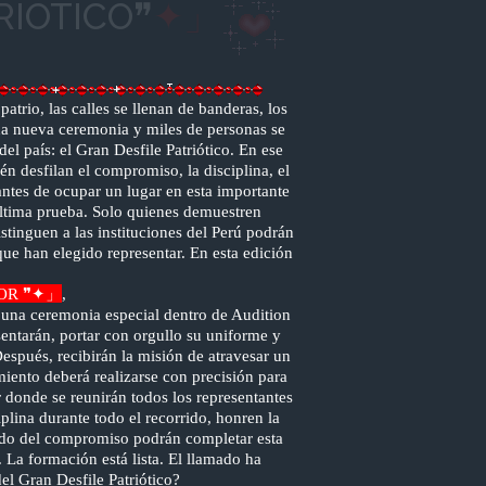
R
I
Ó
T
I
C
O❞
✦
」
trio, las calles se llenan de banderas, los
una nueva ceremonia y miles de personas se
l país: el Gran Desfile Patriótico. En ese
 desfilan el compromiso, la disciplina, el
ntes de ocupar un lugar en esta importante
última prueba. Solo quienes demuestren
stinguen a las instituciones del Perú podrán
que han elegido representar. En esta edición
OR ❞✦」
,
 una ceremonia especial dentro de Audition
sentarán, portar con orgullo su uniforme y
espués, recibirán la misión de atravesar un
iento deberá realizarse con precisión para
r donde se reunirán todos los representantes
plina durante todo el recorrido, honren la
cado del compromiso podrán completar esta
 La formación está lista. El llamado ha
l Gran Desfile Patriótico?