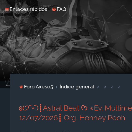
Enlaces rápidos
FAQ
Foro Axeso5
Índice general
ʚ(੭˘ᵕ˘)┋Astral Beat ᡣ𐭩 «Ev. Multimedia»┋ᡣ𐭩 «❝Desfile Patriótico❞» ┋10-
12/07/2026┋ Org. Honney Pooh