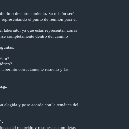
laberinto de entrenamiento. Su misión será
, representando el punto de reunión para el
el laberinto, ya que estas representan zonas
izarse completamente dentro del camino
eguntas:
 Perú?
iótico?
 laberinto correctamente resuelto y las
⌯⌲
ón elegida y pose acorde con la temática del
˚⋆
líneas del recorrido y respuestas completas