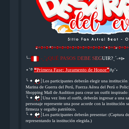
˗ˏˋ¿QUÉ
PASOS D
EBE S
EG
UIR?ˎˊ˗
╰┈
⌯⌲
⋆˚࿔
❝Primera Fase: Juramento de Honor❞
𝜗𝜚˚⋆
╰ ✦
┆
Los participantes deberán elegir una institución 
Marina de Guerra del Perú, Fuerza Aérea del Perú o Policí
Shopping Mall de Audition para crear un outfit inspirado e
╰ ✦
┆
Una vez listo el outfit, deberán ingresar a una s
personaje represente una pose acorde con la institución s
firmeza y orgullo patriótico.
╰ ✦
┆
Los participantes deberán presentar: (Captura de
representando la institución elegida.)