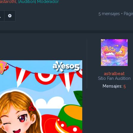
lastarothl
,
[Audition] Moderador
5 mensajes • Pág
Buscar
Búsqueda avanzada
astralbeat
Sitio Fan Audition
Mensajes:
5