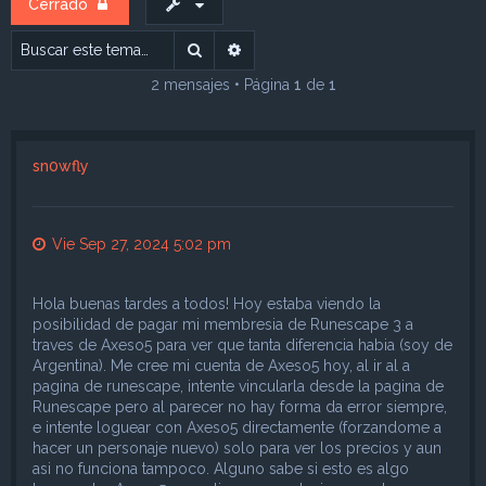
Cerrado
Buscar
Búsqueda avanzada
2 mensajes • Página
1
de
1
sn0wfly
Vie Sep 27, 2024 5:02 pm
Hola buenas tardes a todos! Hoy estaba viendo la
posibilidad de pagar mi membresia de Runescape 3 a
traves de Axeso5 para ver que tanta diferencia habia (soy de
Argentina). Me cree mi cuenta de Axeso5 hoy, al ir al a
pagina de runescape, intente vincularla desde la pagina de
Runescape pero al parecer no hay forma da error siempre,
e intente loguear con Axeso5 directamente (forzandome a
hacer un personaje nuevo) solo para ver los precios y aun
asi no funciona tampoco. Alguno sabe si esto es algo