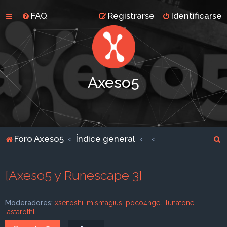
FAQ
Registrarse
Identificarse
Axeso5
B
Foro Axeso5
Índice general
u
s
[Axeso5 y Runescape 3]
c
a
Moderadores:
xseitoshi
,
mismagius
,
poco4ngel
,
lunatone
,
r
lastarothl