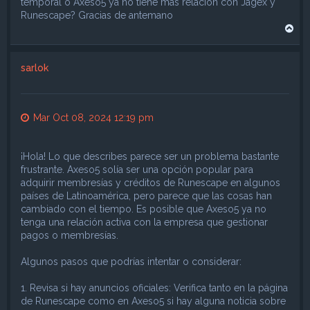
temporal o Axeso5 ya no tiene mas relacion con Jagex y
Runescape? Gracias de antemano
A
r
r
i
sarlok
b
a
Mar Oct 08, 2024 12:19 pm
¡Hola! Lo que describes parece ser un problema bastante
frustrante. Axeso5 solía ser una opción popular para
adquirir membresías y créditos de Runescape en algunos
países de Latinoamérica, pero parece que las cosas han
cambiado con el tiempo. Es posible que Axeso5 ya no
tenga una relación activa con la empresa que gestionar
pagos o membresías.
Algunos pasos que podrías intentar o considerar:
1. Revisa si hay anuncios oficiales: Verifica tanto en la página
de Runescape como en Axeso5 si hay alguna noticia sobre