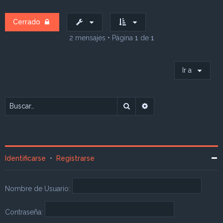
i
b
a
Cerrado
2 mensajes • Página
1
de
1
Ir a
Buscar
Búsqueda avanzada
Identificarse
•
Registrarse
Nombre de Usuario:
Contraseña: