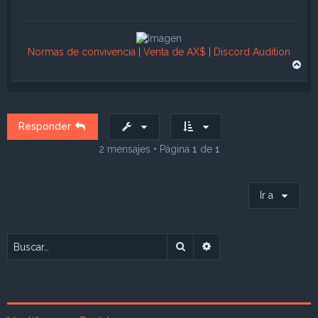
Normas de convivencia
|
Venta de AX$
|
Discord Audition
A
r
r
i
b
a
Responder
2 mensajes • Página
1
de
1
Ir a
Buscar
Búsqueda avanzada