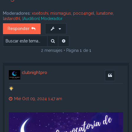
Moderadores:
xseitoshi
,
mismagius
,
poco4ngel
,
lunatone
,
lastarothl
,
[Audition] Moderador
Responder
Buscar
Búsqueda avanzada
2 mensajes • Página
1
de
1
clubnightpro
Citar
Mié Oct 09, 2024 1:47 am