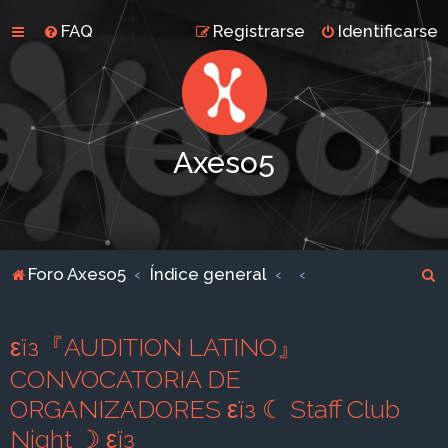
FAQ
Registrarse
Identificarse
Axeso5
B
Foro Axeso5
Índice general
u
s
εїз『AUDITION LATINO』
c
CONVOCATORIA DE
a
ORGANIZADORES εїз ☾ Staff Club
r
Night ☽ εїз