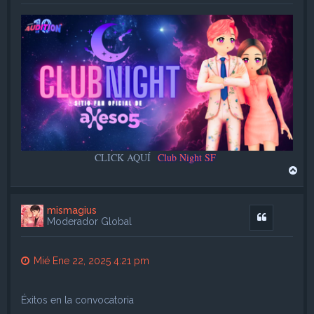
CLICK AQUÍ
Club Night SF
A
r
r
i
mismagius
b
Citar
Moderador Global
a
Mié Ene 22, 2025 4:21 pm
Éxitos en la convocatoria