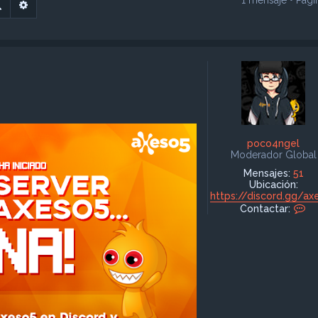
1 mensaje • Pág
Buscar
Búsqueda avanzada
poco4ngel
Moderador Global
Mensajes:
51
Ubicación:
https://discord.gg/ax
C
Contactar:
o
n
t
a
c
t
a
r
p