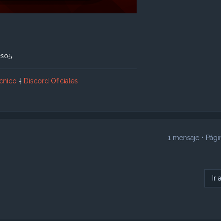
eso5.
cnico
†
Discord Oficiales
1 mensaje • Pág
Ir 