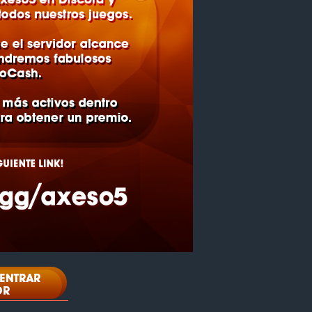
o
c
o
4
n
g
e
l