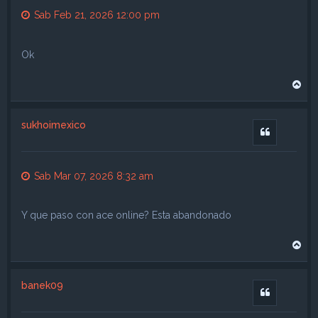
Sab Feb 21, 2026 12:00 pm
Ok
A
r
r
i
sukhoimexico
b
Citar
a
Sab Mar 07, 2026 8:32 am
Y que paso con ace online? Esta abandonado
A
r
r
i
banek09
b
Citar
a