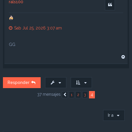
rals100
b
Citar
a
Sab Jul 25, 2026 3:07 am
GG
A
r
r
i
b
a
Responder
37 mensajes
4
1
2
3
Anterior
Ir a