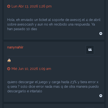
Lun Abr 13, 2026 1:26 pm
Hola, eh enviado un ticket al soporte de axeso5 el 4 de abril
sobre axesocash y aun no eh recibido una respuesta. Ya
han pasado 10 dias
A
r
r
i
nanynahiir
b
Citar
a
Mié Jun 10, 2026 1:09 am
quiero descargar el juego y carga hasta 23% y tiera error x
q sera ? solo dice error nada mas q de otra manera puedo
descargarlo e intarlalo
A
r
r
i