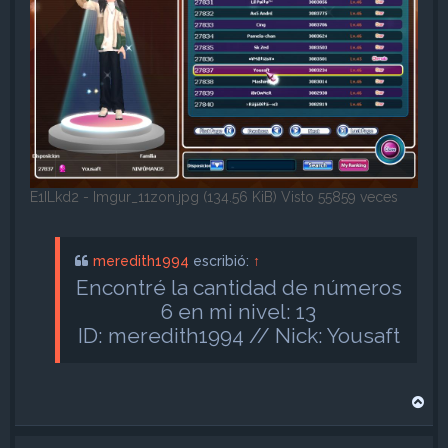
E1ILkd2 - Imgur_11zon.jpg (134.56 KiB) Visto 55859 veces
meredith1994
escribió:
↑
Encontré la cantidad de números
6 en mi nivel: 13
ID: meredith1994 // Nick: Yousaft
A
r
r