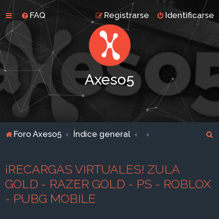
FAQ
Registrarse
Identificarse
Axeso5
B
Foro Axeso5
Índice general
u
s
¡RECARGAS VIRTUALES! ZULA
c
GOLD - RAZER GOLD - PS - ROBLOX
a
- PUBG MOBILE
r