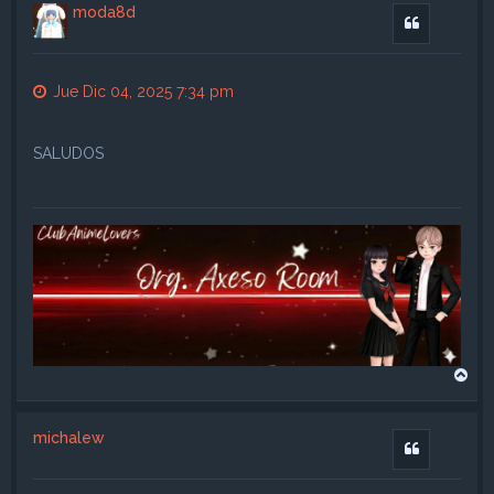
i
moda8d
b
Citar
a
Jue Dic 04, 2025 7:34 pm
SALUDOS
A
r
r
i
michalew
b
Citar
a