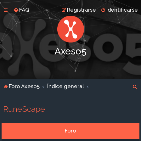
FAQ
Registrarse
Identificarse
Axeso5
B
Foro Axeso5
Índice general
u
s
RuneScape
c
a
r
Foro