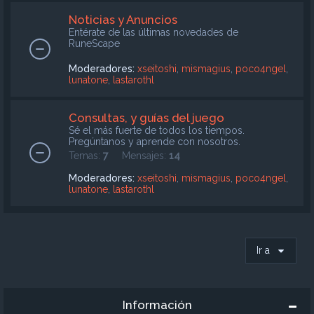
Noticias y Anuncios
Entérate de las últimas novedades de
RuneScape
Moderadores:
xseitoshi
,
mismagius
,
poco4ngel
,
lunatone
,
lastarothl
Consultas, y guías del juego
Sé el más fuerte de todos los tiempos.
Pregúntanos y aprende con nosotros.
Temas:
7
Mensajes:
14
Moderadores:
xseitoshi
,
mismagius
,
poco4ngel
,
lunatone
,
lastarothl
Ir a
Información