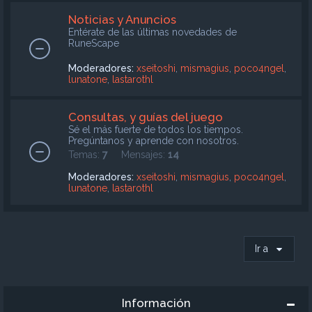
Noticias y Anuncios
Entérate de las últimas novedades de
RuneScape
Moderadores:
xseitoshi
,
mismagius
,
poco4ngel
,
lunatone
,
lastarothl
Consultas, y guías del juego
Sé el más fuerte de todos los tiempos.
Pregúntanos y aprende con nosotros.
Temas:
7
Mensajes:
14
Moderadores:
xseitoshi
,
mismagius
,
poco4ngel
,
lunatone
,
lastarothl
Ir a
Información