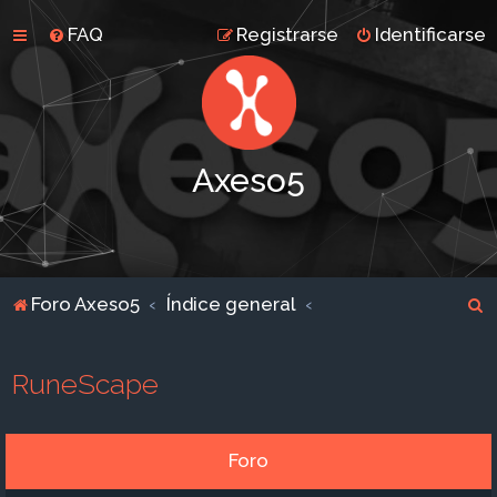
FAQ
Registrarse
Identificarse
Axeso5
B
Foro Axeso5
Índice general
u
s
RuneScape
c
a
r
Foro