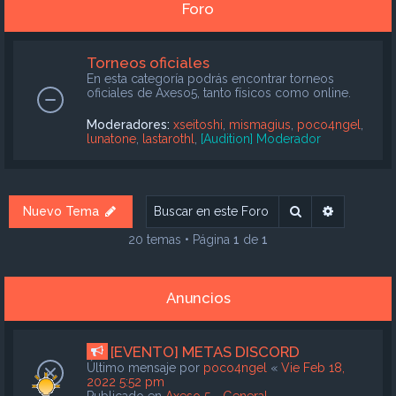
Foro
Torneos oficiales
En esta categoría podrás encontrar torneos
oficiales de Axeso5, tanto físicos como online.
Moderadores:
xseitoshi
,
mismagius
,
poco4ngel
,
lunatone
,
lastarothl
,
[Audition] Moderador
Buscar
Búsqueda
Nuevo Tema
20 temas • Página
1
de
1
Anuncios
[EVENTO] METAS DISCORD
Último mensaje por
poco4ngel
«
Vie Feb 18,
2022 5:52 pm
Publicado en
Axeso 5 - General