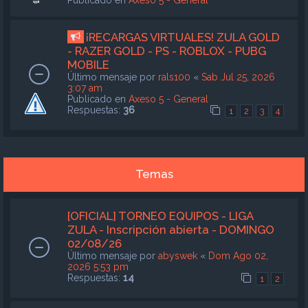
¡RECARGAS VIRTUALES! ZULA GOLD
- RAZER GOLD - PS - ROBLOX - PUBG
MOBILE
Último mensaje por
rals100
«
Sab Jul 25, 2026
3:07 am
Publicado en
Axeso 5 - General
Respuestas:
36
1
2
3
4
Temas
[OFICIAL] TORNEO EQUIPOS - LIGA
ZULA - Inscripción abierta - DOMINGO
02/08/26
Último mensaje por
abyswek
«
Dom Ago 02,
2026 5:53 pm
Respuestas:
14
1
2