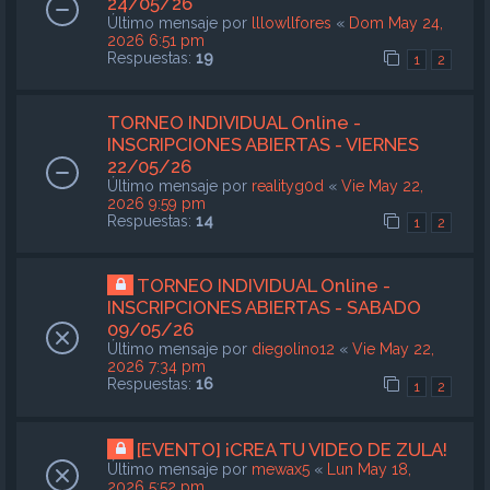
24/05/26
Último mensaje por
lllowllfores
«
Dom May 24,
2026 6:51 pm
Respuestas:
19
1
2
TORNEO INDIVIDUAL Online -
INSCRIPCIONES ABIERTAS - VIERNES
22/05/26
Último mensaje por
realityg0d
«
Vie May 22,
2026 9:59 pm
Respuestas:
14
1
2
TORNEO INDIVIDUAL Online -
INSCRIPCIONES ABIERTAS - SABADO
09/05/26
Último mensaje por
diegolino12
«
Vie May 22,
2026 7:34 pm
Respuestas:
16
1
2
[EVENTO] ¡CREA TU VIDEO DE ZULA!
Último mensaje por
mewax5
«
Lun May 18,
2026 5:52 pm