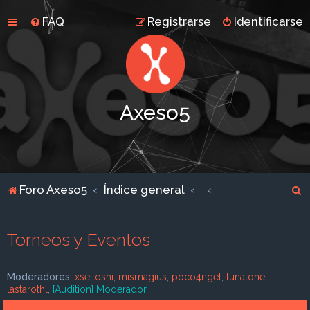
FAQ
Registrarse
Identificarse
Axeso5
B
Foro Axeso5
Índice general
u
s
Torneos y Eventos
c
a
Moderadores:
xseitoshi
,
mismagius
,
poco4ngel
,
lunatone
,
r
lastarothl
,
[Audition] Moderador