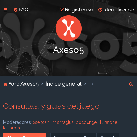
FAQ
Registrarse
Identificarse
Axeso5
B
Foro Axeso5
Índice general
u
s
Consultas, y guías del juego
c
a
Moderadores:
xseitoshi
,
mismagius
,
poco4ngel
,
lunatone
,
r
lastarothl