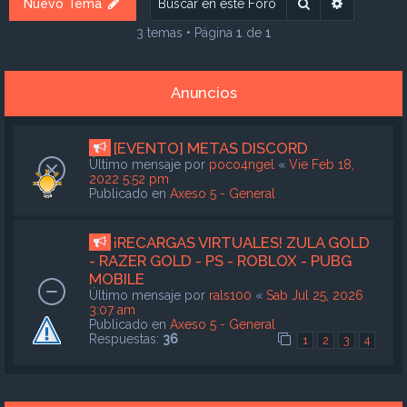
Buscar
Búsqueda
Nuevo Tema
3 temas • Página
1
de
1
Anuncios
[EVENTO] METAS DISCORD
Último mensaje por
poco4ngel
«
Vie Feb 18,
2022 5:52 pm
Publicado en
Axeso 5 - General
¡RECARGAS VIRTUALES! ZULA GOLD
- RAZER GOLD - PS - ROBLOX - PUBG
MOBILE
Último mensaje por
rals100
«
Sab Jul 25, 2026
3:07 am
Publicado en
Axeso 5 - General
Respuestas:
36
1
2
3
4