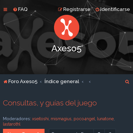
FAQ
Registrarse
Identificarse
Axeso5
B
Foro Axeso5
Índice general
u
s
Consultas, y guías del juego
c
a
Moderadores:
xseitoshi
,
mismagius
,
poco4ngel
,
lunatone
,
r
lastarothl