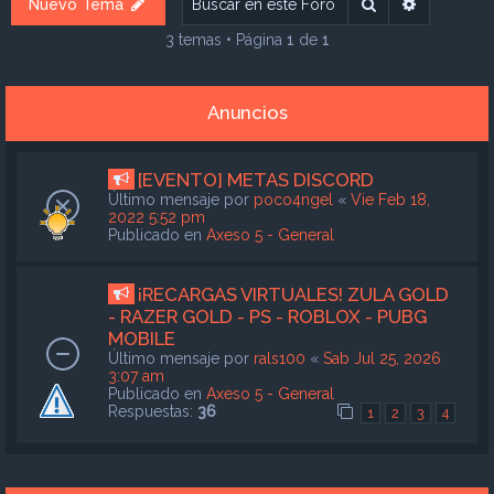
Buscar
Búsqueda
Nuevo Tema
3 temas • Página
1
de
1
Anuncios
[EVENTO] METAS DISCORD
Último mensaje por
poco4ngel
«
Vie Feb 18,
2022 5:52 pm
Publicado en
Axeso 5 - General
¡RECARGAS VIRTUALES! ZULA GOLD
- RAZER GOLD - PS - ROBLOX - PUBG
MOBILE
Último mensaje por
rals100
«
Sab Jul 25, 2026
3:07 am
Publicado en
Axeso 5 - General
Respuestas:
36
1
2
3
4