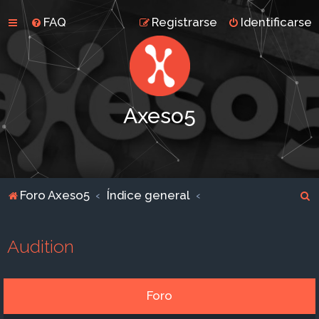
FAQ
Registrarse
Identificarse
Axeso5
B
Foro Axeso5
Índice general
u
s
Audition
c
a
r
Foro