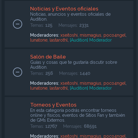
Noticias y Eventos oficiales
Noticias, anuncios y eventos oficiales de
Audition.
Temas:
125
Mensajes:
2331
Moderadores:
xseitoshi
,
mismagius
,
poco4ngel
,
lunatone
,
lastarothl
,
[Audition] Moderador
Salón de Baile
Guías y cosas que te gustaría discutir sobre
Audition.
Temas:
256
Mensajes:
1440
Moderadores:
xseitoshi
,
mismagius
,
poco4ngel
,
lunatone
,
lastarothl
,
[Audition] Moderador
Torneos y Eventos
En esta categoría podrás encontrar torneos
online y físicos, eventos de Sitios Fan y también
de GMs Externos.
Temas:
12767
Mensajes:
68591
Moderadores:
xseitoshi
,
mismagius
,
poco4ngel
,