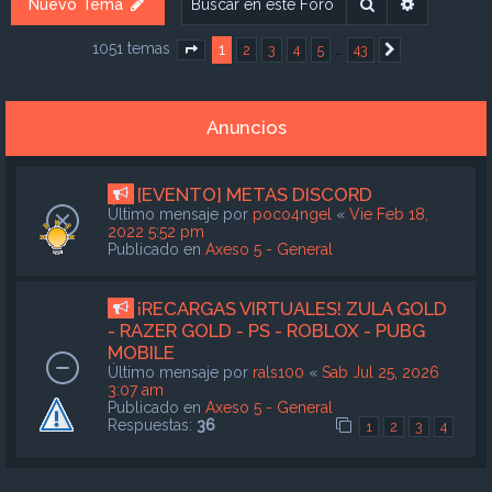
Buscar
Búsqueda
Nuevo Tema
1051 temas
1
…
2
3
4
5
43
Página
1
de
43
Siguiente
Anuncios
[EVENTO] METAS DISCORD
Último mensaje por
poco4ngel
«
Vie Feb 18,
2022 5:52 pm
Publicado en
Axeso 5 - General
¡RECARGAS VIRTUALES! ZULA GOLD
- RAZER GOLD - PS - ROBLOX - PUBG
MOBILE
Último mensaje por
rals100
«
Sab Jul 25, 2026
3:07 am
Publicado en
Axeso 5 - General
Respuestas:
36
1
2
3
4