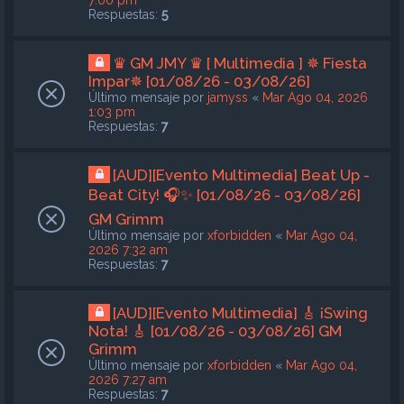
7:00 pm
Respuestas:
5
♛ GM JMY ♛ [ Multimedia ] ✵ Fiesta
Impar✵ [01/08/26 - 03/08/26]
Último mensaje por
jamyss
«
Mar Ago 04, 2026
1:03 pm
Respuestas:
7
[AUD][Evento Multimedia] Beat Up -
Beat City! 🎧✨ [01/08/26 - 03/08/26]
GM Grimm
Último mensaje por
xforbidden
«
Mar Ago 04,
2026 7:32 am
Respuestas:
7
[AUD][Evento Multimedia] 🎸 ¡Swing
Nota! 🎸 [01/08/26 - 03/08/26] GM
Grimm
Último mensaje por
xforbidden
«
Mar Ago 04,
2026 7:27 am
Respuestas:
7