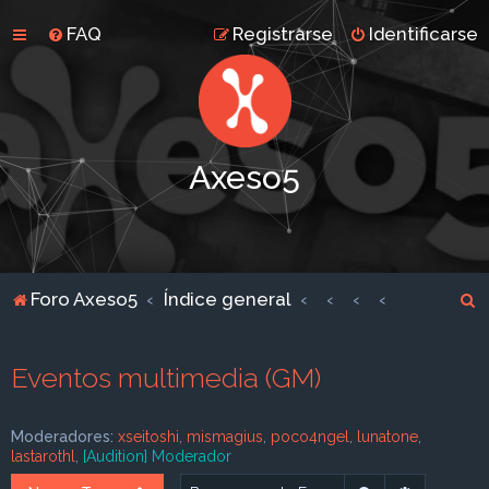
FAQ
Registrarse
Identificarse
Axeso5
B
Foro Axeso5
Índice general
u
s
Eventos multimedia (GM)
c
a
Moderadores:
xseitoshi
,
mismagius
,
poco4ngel
,
lunatone
,
r
lastarothl
,
[Audition] Moderador