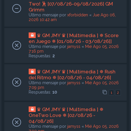
Two! 🕺 [07/08/26-09/08/2026] GM
Grimm
Último mensaje por
xforbidden
«
Jue Ago 06,
2026 10:42 am
♛ GM JMY ♛ [ Multimedia ] ✵ Score
en Juego ✵ [01/08/26 - 03/08/26]]
Último mensaje por
jamyss
«
Mié Ago 05, 2026
7:16 pm
Respuestas:
2
♛ GM JMY ♛ [ Multimedia ] ✵ Rush
del Ritmo ✵ [02/08/26 - 04/08/26]
Último mensaje por
jamyss
«
Mié Ago 05, 2026
7:09 pm
Respuestas:
10
1
2
♛ GM JMY ♛ [ Multimedia ] ✵
OneTwo Love ✵ [02/08/26 -
04/08/26]
Último mensaje por
jamyss
«
Mié Ago 05, 2026