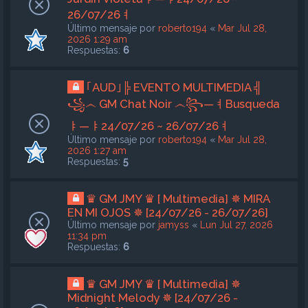
26/07/26ㅕ
Último mensaje por
roberto194
«
Mar Jul 28,
2026 1:29 am
Respuestas:
6
｢AUD｣╠ EVENTO MULTIMEDIA ╣
꧁෴ GM Chat Noir ෴꧂—ㅕBusqueda
ㅑ—ㅑ24/07/26 ~ 26/07/26ㅕ
Último mensaje por
roberto194
«
Mar Jul 28,
2026 1:27 am
Respuestas:
5
♛ GM JMY ♛ [ Multimedia] ✵ MIRA
EN MI OJOS ✵ [24/07/26 - 26/07/26]
Último mensaje por
jamyss
«
Lun Jul 27, 2026
11:34 pm
Respuestas:
6
♛ GM JMY ♛ [ Multimedia] ✵
Midnight Melody ✵ [24/07/26 -