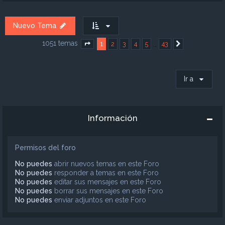
Nuevo Tema
1051 temas
1
…
2
3
4
5
43
Página
1
de
43
Siguiente
Ir a
Información
Permisos del foro
No puedes
abrir nuevos temas en este Foro
No puedes
responder a temas en este Foro
No puedes
editar sus mensajes en este Foro
No puedes
borrar sus mensajes en este Foro
No puedes
enviar adjuntos en este Foro