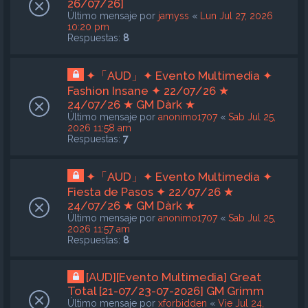
26/07/26]
Último mensaje por
jamyss
«
Lun Jul 27, 2026
10:20 pm
Respuestas:
8
✦「AUD」✦ Evento Multimedia ✦
Fashion Insane ✦ 22/07/26 ★
24/07/26 ★ GM Dàrk ★
Último mensaje por
anonimo1707
«
Sab Jul 25,
2026 11:58 am
Respuestas:
7
✦「AUD」✦ Evento Multimedia ✦
Fiesta de Pasos ✦ 22/07/26 ★
24/07/26 ★ GM Dàrk ★
Último mensaje por
anonimo1707
«
Sab Jul 25,
2026 11:57 am
Respuestas:
8
[AUD][Evento Multimedia] Great
Total [21-07/23-07-2026] GM Grimm
Último mensaje por
xforbidden
«
Vie Jul 24,