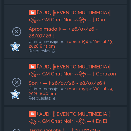
｢AUD｣╠ EVENTO MULTIMEDIA ╣
꧁෴ GM Chat Noir ෴꧂—ㅕDuo
Aproximadoㅑ—ㅑ26/07/26 ~
28/07/26ㅕ
Último mensaje por
roberto194
«
Mié Jul 29,
2026 8:41 pm
Respuestas:
5
｢AUD｣╠ EVENTO MULTIMEDIA ╣
꧁෴ GM Chat Noir ෴꧂—ㅕCorazon
Sonㅑ—ㅑ26/07/26 ~ 28/07/26ㅕ
Último mensaje por
roberto194
«
Mié Jul 29,
2026 8:40 pm
Respuestas:
4
｢AUD｣╠ EVENTO MULTIMEDIA ╣
꧁෴ GM Chat Noir ෴꧂—ㅕEn El
Jardin Violetaㅑ—ㅑ24/07/26 ~