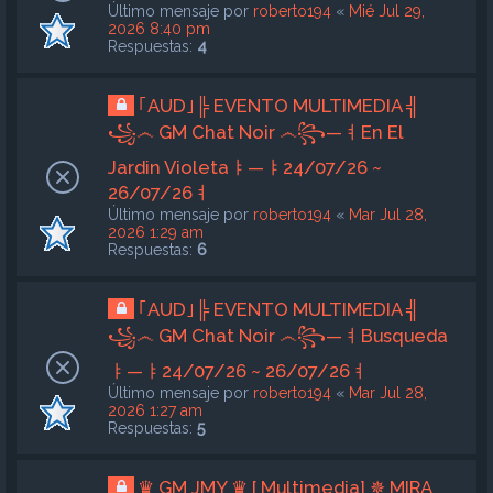
Último mensaje por
roberto194
«
Mié Jul 29,
2026 8:40 pm
Respuestas:
4
｢AUD｣╠ EVENTO MULTIMEDIA ╣
꧁෴ GM Chat Noir ෴꧂—ㅕEn El
Jardin Violetaㅑ—ㅑ24/07/26 ~
26/07/26ㅕ
Último mensaje por
roberto194
«
Mar Jul 28,
2026 1:29 am
Respuestas:
6
｢AUD｣╠ EVENTO MULTIMEDIA ╣
꧁෴ GM Chat Noir ෴꧂—ㅕBusqueda
ㅑ—ㅑ24/07/26 ~ 26/07/26ㅕ
Último mensaje por
roberto194
«
Mar Jul 28,
2026 1:27 am
Respuestas:
5
♛ GM JMY ♛ [ Multimedia] ✵ MIRA