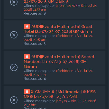
24/07/26 ★ GM Dàrk ★
Último mensaje por
anonimo1707
«
Sab Jul 25,
2026 11:57 am
Respuestas:
8
[AUD][Evento Multimedia] Great
Total [21-07/23-07-2026] GM Grimm
Último mensaje por
xforbidden
«
Vie Jul 24,
2026 7:08 pm
Respuestas:
5
[AUD][Evento Multimedia] Secret
Numbers [21-07/23-07-2026] GM
Grimm
Último mensaje por
xforbidden
«
Vie Jul 24,
2026 7:07 pm
Respuestas:
4
♛ GM JMY ♛ [ Multimedia ] ✵ KISS
ME✵ [21/07/26 - 23/07/26]
Último mensaje por
jamyss
«
Vie Jul 24, 2026
2:57 pm
Respuestas:
4