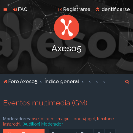
FAQ
Registrarse
Identificarse
Axeso5
B
Foro Axeso5
Índice general
u
s
Eventos multimedia (GM)
c
a
Moderadores:
xseitoshi
,
mismagius
,
poco4ngel
,
lunatone
,
r
lastarothl
,
[Audition] Moderador