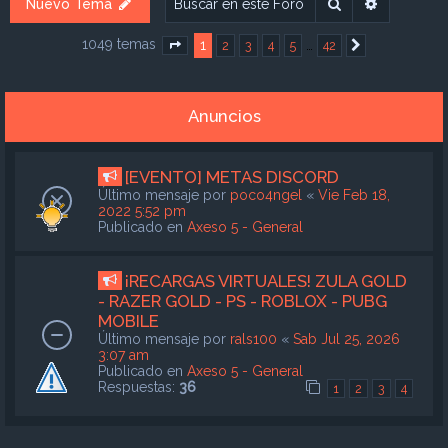
Buscar
Búsqueda
Nuevo Tema
1049 temas
1
…
2
3
4
5
42
Página
1
de
42
Siguiente
Anuncios
[EVENTO] METAS DISCORD
Último mensaje por
poco4ngel
«
Vie Feb 18,
2022 5:52 pm
Publicado en
Axeso 5 - General
¡RECARGAS VIRTUALES! ZULA GOLD
- RAZER GOLD - PS - ROBLOX - PUBG
MOBILE
Último mensaje por
rals100
«
Sab Jul 25, 2026
3:07 am
Publicado en
Axeso 5 - General
Respuestas:
36
1
2
3
4