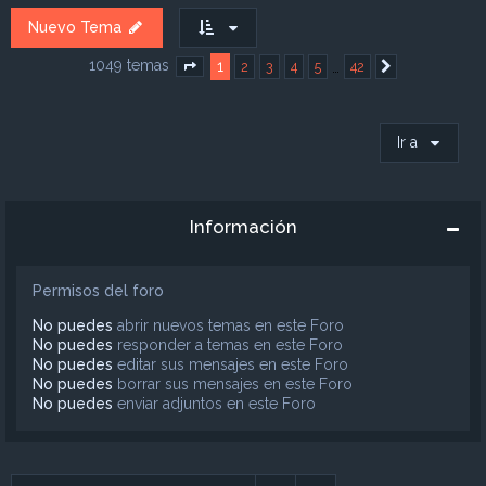
Nuevo Tema
1049 temas
1
…
2
3
4
5
42
Página
1
de
42
Siguiente
Ir a
Información
Permisos del foro
No puedes
abrir nuevos temas en este Foro
No puedes
responder a temas en este Foro
No puedes
editar sus mensajes en este Foro
No puedes
borrar sus mensajes en este Foro
No puedes
enviar adjuntos en este Foro