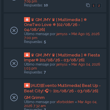
7:09 pm
Respuestas:
10
1
2
♛ GM JMY ♛ [ Multimedia ] ✵
OneTwo Love ✵ [02/08/26 -
04/08/26]
Último mensaje por
jamyss
«
Mié Ago 05, 2026
7:00 pm
Respuestas:
5
♛ GM JMY ♛ [ Multimedia ] ✵ Fiesta
Impar✵ [01/08/26 - 03/08/26]
Último mensaje por
jamyss
«
Mar Ago 04, 2026
1:03 pm
Respuestas:
7
[AUD][Evento Multimedia] Beat Up -
Beat City! 🎧✨ [01/08/26 - 03/08/26]
GM Grimm
Último mensaje por
xforbidden
«
Mar Ago 04,
2026 7:32 am
Respuestas:
7