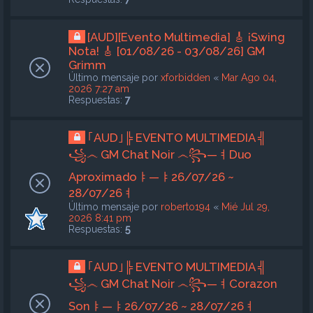
[AUD][Evento Multimedia] 🎸 ¡Swing
Nota! 🎸 [01/08/26 - 03/08/26] GM
Grimm
Último mensaje por
xforbidden
«
Mar Ago 04,
2026 7:27 am
Respuestas:
7
｢AUD｣╠ EVENTO MULTIMEDIA ╣
꧁෴ GM Chat Noir ෴꧂—ㅕDuo
Aproximadoㅑ—ㅑ26/07/26 ~
28/07/26ㅕ
Último mensaje por
roberto194
«
Mié Jul 29,
2026 8:41 pm
Respuestas:
5
｢AUD｣╠ EVENTO MULTIMEDIA ╣
꧁෴ GM Chat Noir ෴꧂—ㅕCorazon
Sonㅑ—ㅑ26/07/26 ~ 28/07/26ㅕ