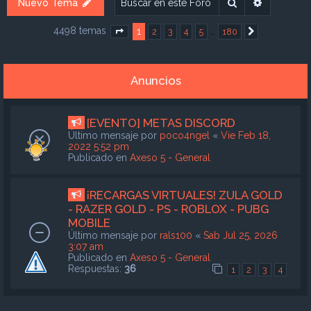
Buscar
Búsqueda
Nuevo Tema
4498 temas
1
…
2
3
4
5
180
Página
1
de
180
Siguiente
Anuncios
[EVENTO] METAS DISCORD
Último mensaje por
poco4ngel
«
Vie Feb 18,
2022 5:52 pm
Publicado en
Axeso 5 - General
¡RECARGAS VIRTUALES! ZULA GOLD
- RAZER GOLD - PS - ROBLOX - PUBG
MOBILE
Último mensaje por
rals100
«
Sab Jul 25, 2026
3:07 am
Publicado en
Axeso 5 - General
Respuestas:
36
1
2
3
4