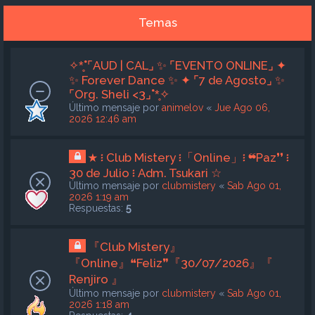
Temas
✧*̥˚⌜AUD | CAL⌟ ✨ ⌜EVENTO ONLINE⌟ ✦
✨ Forever Dance ✨ ✦ ⌜7 de Agosto⌟ ✨
⌜Org. Sheli <3⌟˚*̥✧
Último mensaje por
animelov
«
Jue Ago 06,
2026 12:46 am
★ ፧ Club Mistery ፧「Online」፧ ❝Paz❜❜ ፧
30 de Julio ፧ Adm. Tsukari ☆
Último mensaje por
clubmistery
«
Sab Ago 01,
2026 1:19 am
Respuestas:
5
『Club Mistery』
『Online』❝Feliz❞『30/07/2026』『
Renjiro 』
Último mensaje por
clubmistery
«
Sab Ago 01,
2026 1:18 am