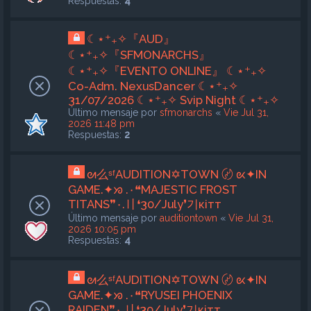
Respuestas:
4
☾⋆⁺₊✧『AUD』
☾⋆⁺₊✧『SFMONARCHS』
☾⋆⁺₊✧『EVENTO ONLINE』 ☾⋆⁺₊✧
Co-Adm. NexusDancer ☾⋆⁺₊✧
31/07/2026 ☾⋆⁺₊✧ Svip Night ☾⋆⁺₊✧
Último mensaje por
sfmonarchs
«
Vie Jul 31,
2026 11:48 pm
Respuestas:
2
ᘛ么ˢᶠAUDITION✡TOWN 〄 ᘡ✦IN
GAME.✦ᘞ .٠❝MAJESTIC FROST
TITANS❞٠.〢❛30/July❜기кiтт
Último mensaje por
auditiontown
«
Vie Jul 31,
2026 10:05 pm
Respuestas:
4
ᘛ么ˢᶠAUDITION✡TOWN 〄 ᘡ✦IN
GAME.✦ᘞ .٠❝RYUSEI PHOENIX
RAIDEN❞٠.〢❛30/July❜기кiтт