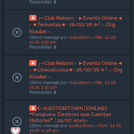
Respuestas:
2
┌⋆Club Reborn - ►Evento Online◄
- ★Ternuritas★- 26/07/26 ✯┘︵Org
Kloube︵
Último mensaje por
clubreborn
«
Mar Jul 28,
2026 3:56 pm
Respuestas:
2
┌⋆Club Reborn - ►Evento Online◄
- ★Chocolicious★- 26/07/26 ✯┘︵Org
Kloube︵
Último mensaje por
clubreborn
«
Mar Jul 28,
2026 3:46 pm
Respuestas:
2
☪ AUDITIONTOWN┊[ONLINE]
❝Puriqkuna: Destinos que Cuentan
Historias❞ ┊24/07. xoxo~
Último mensaje por
auditiontown
«
Dom Jul 26,
2026 10:48 pm