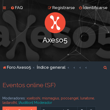
FAQ
Registrarse
Identificarse
Axeso5
B
Foro Axeso5
Índice general
u
s
Eventos online (SF)
c
a
Moderadores:
xseitoshi
,
mismagius
,
poco4ngel
,
lunatone
,
r
lastarothl
,
[Audition] Moderador