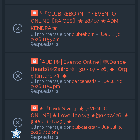
╰「CLUB REBORN」‟ ‣ EVENTO
ONLINE【RAÍCES】★ 28/07 ★ ADM
KENDRA ★
Último mensaje por
clubreborn
«
Jue Jul 30,
2026 11:55 pm
Respuestas:
2
｢AUD｣❉│Evento Online│❉꒰Dance
Hearts꒱❉Zafiro ❉┊ 30 - 07 - 26⌟ ◆ | Org
x Rintaro ‹3┊◆
Último mensaje por
dancehearts
«
Jue Jul 30,
2026 11:54 pm
Respuestas:
2
★『Dark Star 』★ [EVENTO
ONLINE] ★ Love Jees<3 ★[30/07/26] ★
[ORG: Rafa<3 ] ★
Último mensaje por
clubdarkstar
«
Jue Jul 30,
2026 7:12 pm
Respuestas:
2