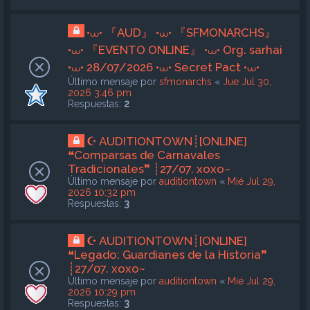
•⩊• 『AUD』 •⩊• 『SFMONARCHS』
•⩊• 『EVENTO ONLINE』 •⩊• Org. sarhai
•⩊• 28/07/2026 •⩊• Secret Pact •⩊•
Último mensaje por
sfmonarchs
«
Jue Jul 30,
2026 3:46 pm
Respuestas:
2
☪ AUDITIONTOWN┊[ONLINE]
❝Comparsas de Carnavales
Tradicionales❞ ┊27/07. xoxo~
Último mensaje por
auditiontown
«
Mié Jul 29,
2026 10:32 pm
Respuestas:
3
☪ AUDITIONTOWN┊[ONLINE]
❝Legado: Guardianes de la Historia❞
┊27/07. xoxo~
Último mensaje por
auditiontown
«
Mié Jul 29,
2026 10:29 pm
Respuestas:
3