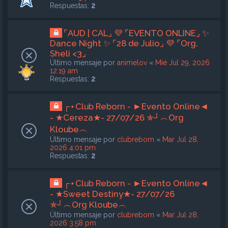
Respuestas:
2
⌜AUD | CAL⌟ 💜 ⌜EVENTO ONLINE⌟ ✨
Dance Night ✨ ⌜28 de Julio⌟ 💜 ⌜Org.
Sheli <3⌟
Último mensaje por
animelov
«
Mié Jul 29, 2026
12:19 am
Respuestas:
2
┌⋆Club Reborn - ►Evento Online◄
- ★Cereza★- 27/07/26 ✯┘︵Org
Kloube︵
Último mensaje por
clubreborn
«
Mar Jul 28,
2026 4:01 pm
Respuestas:
2
┌⋆Club Reborn - ►Evento Online◄
- ★Sweet Destiny★- 27/07/26
✯┘︵Org Kloube︵
Último mensaje por
clubreborn
«
Mar Jul 28,
2026 3:58 pm