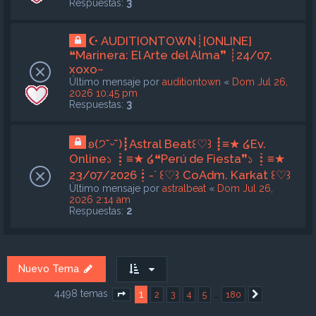
Respuestas:
3
☪ AUDITIONTOWN┊[ONLINE]
❝Marinera: El Arte del Alma❞ ┊24/07.
xoxo~
Último mensaje por
auditiontown
«
Dom Jul 26,
2026 10:45 pm
Respuestas:
3
ʚ(੭˘ᵕ˘)┋Astral Beat꒰♡︎꒱ ┋≡★ ໒Ev.
Online১ ┋≡★ ໒❝Perú de Fiesta❞১ ┋≡★
23/07/2026┋-` ꒰♡︎꒱ CoAdm. Karkat ꒰♡︎꒱
Último mensaje por
astralbeat
«
Dom Jul 26,
2026 2:14 am
Respuestas:
2
Nuevo Tema
4498 temas
1
…
2
3
4
5
180
Página
1
de
180
Siguiente