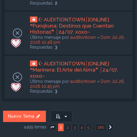
Respuestas:
2
☪ AUDITIONTOWN┊[ONLINE]
❝Puriqkuna: Destinos que Cuentan
Historias❞ ┊24/07. xoxo~
Último mensaje por
auditiontown
«
Dom Jul 26,
2026 10:48 pm
Respuestas:
3
☪ AUDITIONTOWN┊[ONLINE]
❝Marinera: El Arte del Alma❞ ┊24/07.
xoxo~
Último mensaje por
auditiontown
«
Dom Jul 26,
2026 10:45 pm
Respuestas:
3
Nuevo Tema
4499 temas
1
…
2
3
4
5
180
Página
1
de
180
Siguiente