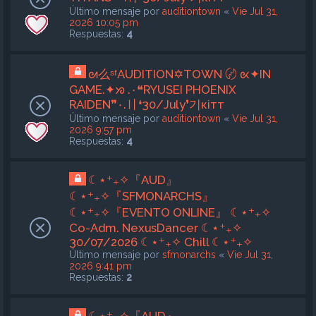
Último mensaje por
auditiontown
«
Vie Jul 31,
2026 10:05 pm
Respuestas:
4
ᘛ么ˢᶠAUDITION✡TOWN 〄 ᘡ✦IN
GAME.✦ᘞ .٠❝RYUSEI PHOENIX
RAIDEN❞٠.〢❛30/July❜기кiтт
Último mensaje por
auditiontown
«
Vie Jul 31,
2026 9:57 pm
Respuestas:
4
☾⋆⁺₊✧『AUD』
☾⋆⁺₊✧『SFMONARCHS』
☾⋆⁺₊✧『EVENTO ONLINE』 ☾⋆⁺₊✧
Co-Adm. NexusDancer ☾⋆⁺₊✧
30/07/2026 ☾⋆⁺₊✧ Chill ☾⋆⁺₊✧
Último mensaje por
sfmonarchs
«
Vie Jul 31,
2026 9:41 pm
Respuestas:
2
☾⋆⁺₊✧『AUD』