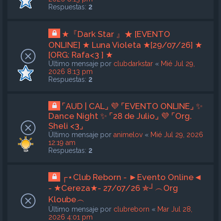
Respuestas:
2
★『Dark Star 』★ [EVENTO
ONLINE] ★ Luna Violeta ★[29/07/26] ★
[ORG: Rafa<3 ] ★
Último mensaje por
clubdarkstar
«
Mié Jul 29,
2026 8:13 pm
Respuestas:
2
⌜AUD | CAL⌟ 💜 ⌜EVENTO ONLINE⌟ ✨
Dance Night ✨ ⌜28 de Julio⌟ 💜 ⌜Org.
Sheli <3⌟
Último mensaje por
animelov
«
Mié Jul 29, 2026
12:19 am
Respuestas:
2
┌⋆Club Reborn - ►Evento Online◄
- ★Cereza★- 27/07/26 ✯┘︵Org
Kloube︵
Último mensaje por
clubreborn
«
Mar Jul 28,
2026 4:01 pm