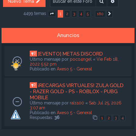
Buscar
Búsqueda
Nuevo Tema
4499 temas
1
…
2
3
4
5
180
Página
1
de
180
Siguiente
Anuncios
[EVENTO] METAS DISCORD
Último mensaje por
poco4ngel
«
Vie Feb 18,
2022 5:52 pm
Publicado en
Axeso 5 - General
¡RECARGAS VIRTUALES! ZULA GOLD
- RAZER GOLD - PS - ROBLOX - PUBG
MOBILE
Último mensaje por
rals100
«
Sab Jul 25, 2026
3:07 am
Publicado en
Axeso 5 - General
Respuestas:
36
1
2
3
4