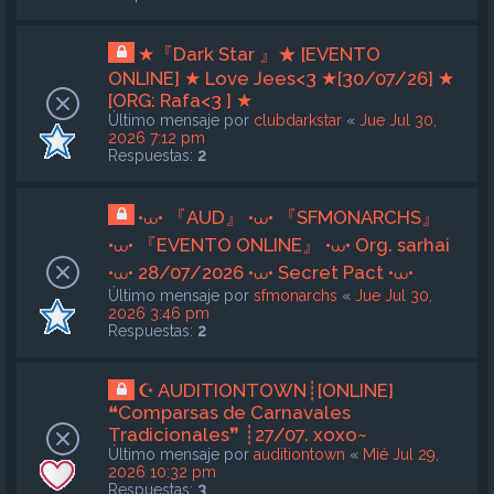
★『Dark Star 』★ [EVENTO
ONLINE] ★ Love Jees<3 ★[30/07/26] ★
[ORG: Rafa<3 ] ★
Último mensaje por
clubdarkstar
«
Jue Jul 30,
2026 7:12 pm
Respuestas:
2
•⩊• 『AUD』 •⩊• 『SFMONARCHS』
•⩊• 『EVENTO ONLINE』 •⩊• Org. sarhai
•⩊• 28/07/2026 •⩊• Secret Pact •⩊•
Último mensaje por
sfmonarchs
«
Jue Jul 30,
2026 3:46 pm
Respuestas:
2
☪ AUDITIONTOWN┊[ONLINE]
❝Comparsas de Carnavales
Tradicionales❞ ┊27/07. xoxo~
Último mensaje por
auditiontown
«
Mié Jul 29,
2026 10:32 pm
Respuestas:
3