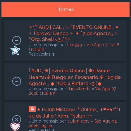
Temas
✧*̥˚⌜AUD | CAL⌟ ✨ ⌜EVENTO ONLINE⌟ ✦
✨ Forever Dance ✨ ✦ ⌜7 de Agosto⌟ ✨
⌜Org. Sheli <3⌟˚*̥✧
Último mensaje por
luu1993
«
Vie Ago 07, 2026
11:11 pm
Respuestas:
1
｢AUD｣❉│Evento Online│❉꒰Dance
Hearts꒱❉ Fuego en Escenario ❉┊ 09 de
Agosto ⌟ ◆ | Org x Rintaro ‹3┊◆
Último mensaje por
dancehearts
«
Vie Ago 07,
2026 11:18 am
★ ፧ Club Mistery ፧「Online」፧ ❝Paz❜❜ ፧
30 de Julio ፧ Adm. Tsukari ☆
Último mensaje por
clubmistery
«
Sab Ago 01,
2026 1:19 am
Respuestas:
5