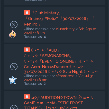
『Club Mistery』
『Online』❝Feliz❞『30/07/2026』『
Renjiro 』
Último mensaje por
clubmistery
«
Sab Ago 01,
2026 1:18 am
Respuestas:
4
☾⋆⁺₊✧『AUD』
☾⋆⁺₊✧『SFMONARCHS』
☾⋆⁺₊✧『EVENTO ONLINE』 ☾⋆⁺₊✧
Co-Adm. NexusDancer ☾⋆⁺₊✧
31/07/2026 ☾⋆⁺₊✧ Svip Night ☾⋆⁺₊✧
Último mensaje por
sfmonarchs
«
Vie Jul 31,
2026 11:48 pm
Respuestas:
2
ᘛ么ˢᶠAUDITION✡TOWN 〄 ᘡ✦IN
GAME.✦ᘞ .٠❝MAJESTIC FROST
TITANS❞٠.〢❛30/July❜기кiтт