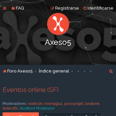
FAQ
Registrarse
Identificarse
Axeso5
B
Foro Axeso5
Índice general
u
s
Eventos online (SF)
c
a
Moderadores:
xseitoshi
,
mismagius
,
poco4ngel
,
lunatone
,
r
lastarothl
,
[Audition] Moderador