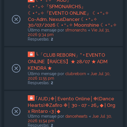
☾⋆⁺₊✧『SFMONARCHS』
☾⋆⁺₊✧『EVENTO ONLINE』 ☾⋆⁺₊✧
Co-Adm. NexusDancer ☾⋆⁺₊✧
30/07/2026 ☾⋆⁺₊✧ Moonshine ☾⋆⁺₊✧
Último mensaje por
sfmonarchs
«
Vie Jul 31,
2026 9:34 pm
Respuestas:
2
╰「CLUB REBORN」‟ ‣ EVENTO
ONLINE【RAÍCES】★ 28/07 ★ ADM
KENDRA ★
Último mensaje por
clubreborn
«
Jue Jul 30,
2026 11:55 pm
Respuestas:
2
｢AUD｣❉│Evento Online│❉꒰Dance
Hearts꒱❉Zafiro ❉┊ 30 - 07 - 26⌟ ◆ | Org
x Rintaro ‹3┊◆
Último mensaje por
dancehearts
«
Jue Jul 30,
2026 11:54 pm
Respuestas:
2