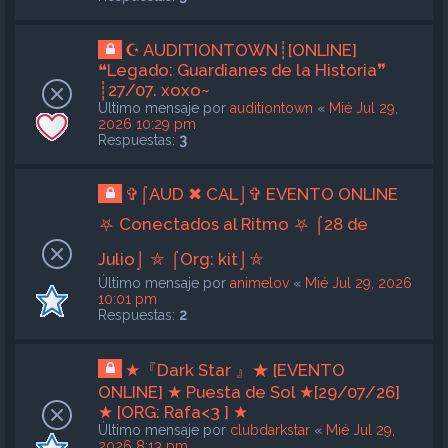
☪ AUDITIONTOWN┊[ONLINE]
❝Legado: Guardianes de la Historia❞
┊27/07. xoxo~
Último mensaje por
auditiontown
«
Mié Jul 29,
2026 10:29 pm
Respuestas:
3
✞⌠AUD ✖ CAL⌡✞ EVENTO ONLINE
⛧ Conectados al Ritmo ⛧ ⌠28 de
Julio⌡ ⛤ ⌠Org: kit⌡⛤
Último mensaje por
animelov
«
Mié Jul 29, 2026
10:01 pm
Respuestas:
2
★『Dark Star 』★ [EVENTO
ONLINE] ★ Puesta de Sol ★[29/07/26]
★ [ORG: Rafa<3 ] ★
Último mensaje por
clubdarkstar
«
Mié Jul 29,
2026 8:13 pm