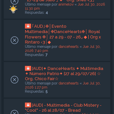
Último mensaje por
animelov
«
Jue Jul 30, 2026
11:30 pm
Respuestas:
4
｢AUD｣❉│Evento
Multimedia│❉DanceHearts❉┊ Royal
Flowers ❉┊ 27 a 29 - 07 - 26⌟ ◆ | Org x
Rintaro ‹3┊◆
Último mensaje por
dancehearts
«
Jue Jul 30,
2026 7:40 pm
Respuestas:
7
[AUD]✦ DanceHearts ✦ Multimedia
✦ Número Patrio✦ [27 al 29/07/26] ☆
Org. Chico Fair☆
Último mensaje por
dancehearts
«
Jue Jul 30,
2026 1:27 pm
Respuestas:
5
[AUD] - Multimedia - Club Mistery -
"Cool" - 26 al 28/07 - Bread