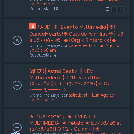
2026 1:11 am
Respuestas:
10
1
2
｢AUD｣❉│Evento Multimedia│❉꒰
DanceHearts꒱❉ Club de Familias ❉┊ 06
a 08 - 08 - 26⌟ ◆ | Org x Rintaro ‹3┊◆
Último mensaje por
dancehearts
«
Lun Ago 10,
2026 1:08 am
Respuestas:
9
(ദ്ദി˙ᗜ˙)┋Astral Beat☆ ┋☆Ev.
Multimedia☆ ┋☆❝Beyond the
Cloud❞☆┋☆ 11-13/08/2026┋☆ Org.
×───J§───× ☆
Último mensaje por
astralbeat
«
Lun Ago 10,
2026 1:04 am
★『Dark Star 』★ [EVENTO
MULTIMEDIA] ★ Pétalo ★ [10/08/26 al
12/08/26] [ ORG: × Quinn × ] ★