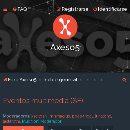
FAQ
Registrarse
Identificarse
Axeso5
B
Foro Axeso5
Índice general
u
s
Eventos multimedia (SF)
c
a
Moderadores:
xseitoshi
,
mismagius
,
poco4ngel
,
lunatone
,
r
lastarothl
,
[Audition] Moderador