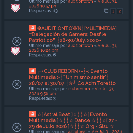
Último mensaje por
auditiontown
«
Vie Jul 31,
2026 10:57 pm
Respuestas:
13
1
2
❆AUDITIONTOWN┊[MULTIMEDIA]
❝Delegación de Gamers: Desfile
Patriótico❞ ┊28-30/July. xoxo~
Último mensaje por
auditiontown
«
Vie Jul 31,
2026 10:24 pm
Respuestas:
6
┌⋆CLUB REBORN⋆-┊-: Evento
Multimedia :-┊˚ Un mismo sentir˚┊
28/07 al 30/07 ┊✯┘ Co Adm Toretto
Último mensaje por
clubreborn
«
Vie Jul 31,
2026 9:56 pm
Respuestas:
3
☆[ Astral Beat ]☆┊┊☆[ Evento
Multimedia ]☆┊┊☆ Dance ☆┊┊☆[ 27 -
29 de Julio 2026 ]☆┊┊☆ Org × Sisu ☆
Último mensaje por
astralbeat
«
Vie Jul 31, 2026