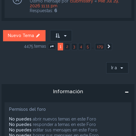
Último mensaje por
clubmistery
«
Mié Jul 29,
2026 11:11 pm
Respuestas:
6
Nuevo Tema
4475 temas
1
…
2
3
4
5
179
Página
1
de
179
Siguiente
Ir a
Información
Permisos del foro
No puedes
abrir nuevos temas en este Foro
No puedes
responder a temas en este Foro
No puedes
editar sus mensajes en este Foro
No puedes
borrar sus mensajes en este Foro