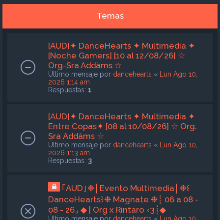
Temas
[AUD]✦ DanceHearts ✦ Multimedia ✦
[Noche Gamers] [10 al 12/08/26] ☆
Org-Sra Addàms ☆
Último mensaje por
dancehearts
«
Lun Ago 10,
2026 1:14 am
Respuestas:
1
[AUD]✦ DanceHearts ✦ Multimedia ✦
Entre Copas✦ [08 al 10/08/26] ☆ Org.
Sra Addàms ☆
Último mensaje por
dancehearts
«
Lun Ago 10,
2026 1:13 am
Respuestas:
3
｢AUD｣❉│Evento Multimedia│❉꒰
DanceHearts꒱❉ Magnate ❉┊ 06 a 08 -
08 - 26⌟ ◆ | Org x Rintaro ‹3┊◆
Último mensaje por
dancehearts
«
Lun Ago 10,