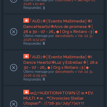
Último mensaje por
clubmistery
«
Sab Ago 01,
2026 1:20 am
Respuestas:
3
｢AUD｣❉│Evento Multimedia│❉꒰
DanceHearts꒱❉Aros de promesa ❉┊
28 a 30 - 07 - 26⌟ ◆ | Org x Rintaro ‹3┊◆
Último mensaje por
dancehearts
«
Vie Jul 31,
2026 11:12 pm
Respuestas:
8
｢AUD｣❉│Evento Multimedia│❉꒰
Dance Hearts꒱❉Luz y Estrellas ❉┊ 28 a
30 - 07 - 26⌟ ◆ | Org x Rintaro ‹3┊◆
Último mensaje por
dancehearts
«
Vie Jul 31,
2026 11:09 pm
Respuestas:
6
ᘛ么ˢᶠAUDITION✡TOWN 〄 ᘡ✦EV.
MULTI.✦ᘞ .٠❝Chronicles Stellar
Utopian❞٠.〢❛28-30/July❜기кiтт!