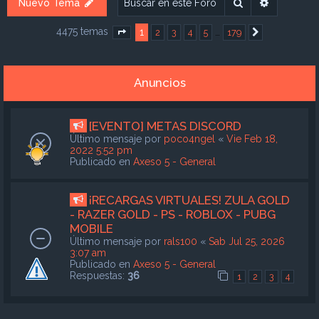
Buscar
Búsqueda
Nuevo Tema
4475 temas
1
…
2
3
4
5
179
Página
1
de
179
Siguiente
Anuncios
[EVENTO] METAS DISCORD
Último mensaje por
poco4ngel
«
Vie Feb 18,
2022 5:52 pm
Publicado en
Axeso 5 - General
¡RECARGAS VIRTUALES! ZULA GOLD
- RAZER GOLD - PS - ROBLOX - PUBG
MOBILE
Último mensaje por
rals100
«
Sab Jul 25, 2026
3:07 am
Publicado en
Axeso 5 - General
Respuestas:
36
1
2
3
4