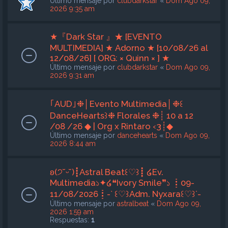
Último mensaje por
clubdarkstar
«
Dom Ago 09,
2026 9:35 am
★『Dark Star 』★ [EVENTO
MULTIMEDIA] ★ Adorno ★ [10/08/26 al
12/08/26] [ ORG: × Quinn × ] ★
Último mensaje por
clubdarkstar
«
Dom Ago 09,
2026 9:31 am
｢AUD｣❉│Evento Multimedia│❉꒰
DanceHearts꒱❉ Florales ❉┊ 10 a 12
/08 /26 ◆ | Org x Rintaro ‹3┊◆
Último mensaje por
dancehearts
«
Dom Ago 09,
2026 8:44 am
ʚ(੭˘ᵕ˘)┋Astral Beat꒰♡︎꒱┋ ໒Ev.
Multimedia১✦໒❝Ivory Smile❞১ ┋09-
11/08/2026┋-` ꒰♡︎꒱Adm. Nyxara꒰♡︎꒱´-
Último mensaje por
astralbeat
«
Dom Ago 09,
2026 1:59 am
Respuestas:
1