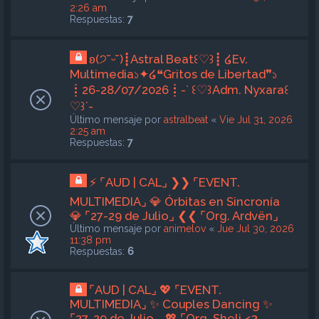
2:26 am
Respuestas:
7
ʚ(੭˘ᵕ˘)┋Astral Beat꒰♡︎꒱┋ ໒Ev.
Multimedia১✦໒❝Gritos de Libertad❞১
┋26-28/07/2026┋-` ꒰♡︎꒱Adm. Nyxara꒰
♡︎꒱´-
Último mensaje por
astralbeat
«
Vie Jul 31, 2026
2:25 am
Respuestas:
7
⚡ ⌜AUD | CAL⌟ ❯❯ ⌜EVENT.
MULTIMEDIA⌟ 💎 Órbitas en Sincronía
💎 ⌜27-29 de Julio⌟ ❮❮ ⌜Org. Ardvën⌟
Último mensaje por
animelov
«
Jue Jul 30, 2026
11:38 pm
Respuestas:
6
⌜AUD | CAL⌟ 💖 ⌜EVENT.
MULTIMEDIA⌟ ✨ Couples Dancing ✨
⌜27-29 de Julio ⌟ 💖 ⌜Org. Sheli <3⌟