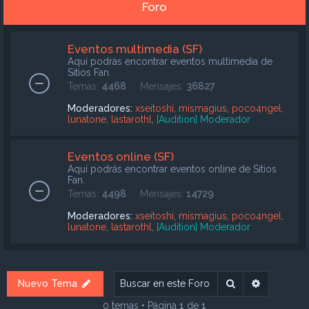
Foro
Eventos multimedia (SF)
Aquí podrás encontrar eventos multimedia de
Sitios Fan.
Temas:
4468
Mensajes:
36827
Moderadores:
xseitoshi
,
mismagius
,
poco4ngel
,
lunatone
,
lastarothl
,
[Audition] Moderador
Eventos online (SF)
Aquí podrás encontrar eventos online de Sitios
Fan.
Temas:
4498
Mensajes:
14729
Moderadores:
xseitoshi
,
mismagius
,
poco4ngel
,
lunatone
,
lastarothl
,
[Audition] Moderador
Buscar
Búsqueda
Nuevo Tema
0 temas • Página
1
de
1