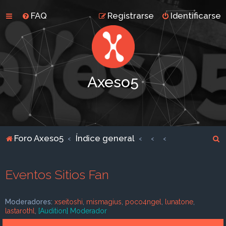
FAQ
Registrarse
Identificarse
Axeso5
B
Foro Axeso5
Índice general
u
s
Eventos Sitios Fan
c
a
Moderadores:
xseitoshi
,
mismagius
,
poco4ngel
,
lunatone
,
r
lastarothl
,
[Audition] Moderador