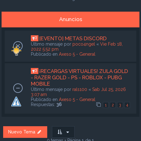
Anuncios
[EVENTO] METAS DISCORD
Último mensaje por
poco4ngel
«
Vie Feb 18,
2022 5:52 pm
Publicado en
Axeso 5 - General
¡RECARGAS VIRTUALES! ZULA GOLD
- RAZER GOLD - PS - ROBLOX - PUBG
MOBILE
Último mensaje por
rals100
«
Sab Jul 25, 2026
3:07 am
Publicado en
Axeso 5 - General
Respuestas:
36
1
2
3
4
Nuevo Tema
0 temas • Página
1
de
1