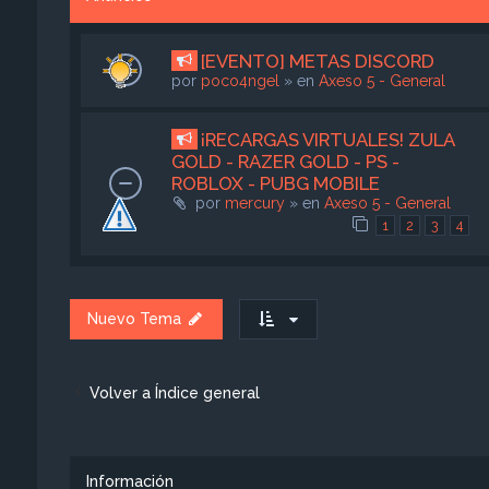
[EVENTO] METAS DISCORD
por
poco4ngel
» en
Axeso 5 - General
¡RECARGAS VIRTUALES! ZULA
GOLD - RAZER GOLD - PS -
ROBLOX - PUBG MOBILE
por
mercury
» en
Axeso 5 - General
1
2
3
4
Nuevo Tema
Volver a Índice general
Información