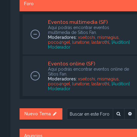
Foro
Eventos multimedia (SF)
Aquí podrás encontrar eventos
multimedia de Sitios Fan.
Moderadores:
xseitoshi
,
mismagius
,
poco4ngel
,
lunatone
,
lastarothl
,
[Audition]
Moderador
Eventos online (SF)
Aquí podrás encontrar eventos online de
Sitios Fan.
Moderadores:
xseitoshi
,
mismagius
,
poco4ngel
,
lunatone
,
lastarothl
,
[Audition]
Moderador
Buscar
B
Nuevo Tema
Anuncios