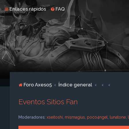
Enlaces rápidos
FAQ
Foro Axeso5
Índice general
Eventos Sitios Fan
Moderadores:
xseitoshi
,
mismagius
,
poco4ngel
,
lunatone
,