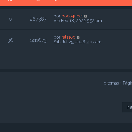
e
por
poco4ngel
0
267387
Vie Feb 18, 2022 5:52 pm
por
rals100
36
1411673
Sab Jul 25, 2026 3:07 am
0 temas • Pág
Ir 