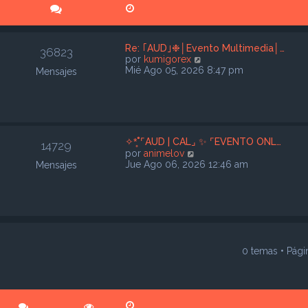
Re: ｢AUD｣❉│Evento Multimedia│…
36823
V
por
kumigorex
e
Mié Ago 05, 2026 8:47 pm
Mensajes
r
ú
l
t
i
m
✧*̥˚⌜AUD | CAL⌟ ✨ ⌜EVENTO ONL…
14729
o
V
por
animelov
m
e
Jue Ago 06, 2026 12:46 am
Mensajes
e
r
n
ú
s
l
a
t
j
i
e
m
o
0 temas • Pág
m
úsqueda avanzada
e
n
s
a
j