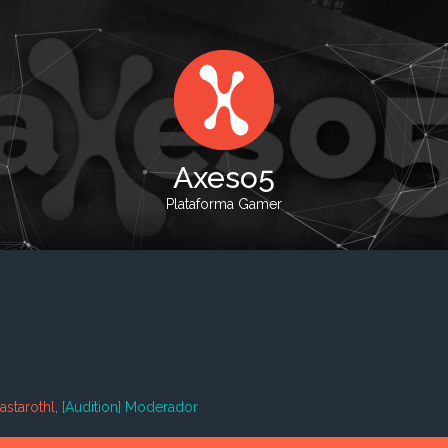
Axeso5
Plataforma Gamer
lastarothl
,
[Audition] Moderador