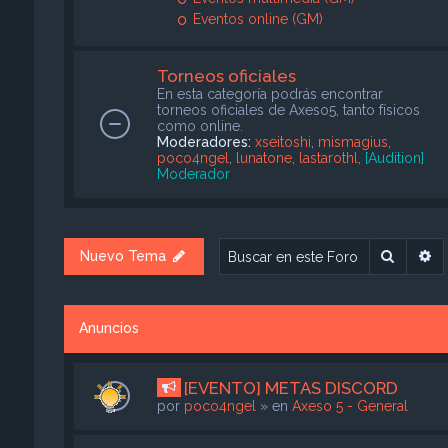
Eventos online (GM)
Torneos oficiales
En esta categoría podrás encontrar
torneos oficiales de Axeso5, tanto físicos
como online.
Moderadores:
xseitoshi
,
mismagius
,
poco4ngel
,
lunatone
,
lastarothl
,
[Audition]
Moderador
Buscar
B
Nuevo Tema
Anuncios
[EVENTO] METAS DISCORD
por
poco4ngel
» en
Axeso 5 - General