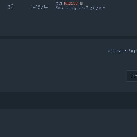
por
rals100
36
1415714
Sab Jul 25, 2026 3:07 am
0 temas • Pág
Ir 