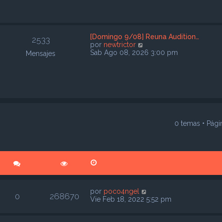
m
e
n
s
a
[Domingo 9/08] Reuna Audition…
2533
j
V
por
newtrictor
e
e
Sab Ago 08, 2026 3:00 pm
Mensajes
r
ú
l
t
i
m
o
m
e
0 temas • Pág
úsqueda avanzada
n
s
a
j
e
por
poco4ngel
0
268670
Vie Feb 18, 2022 5:52 pm