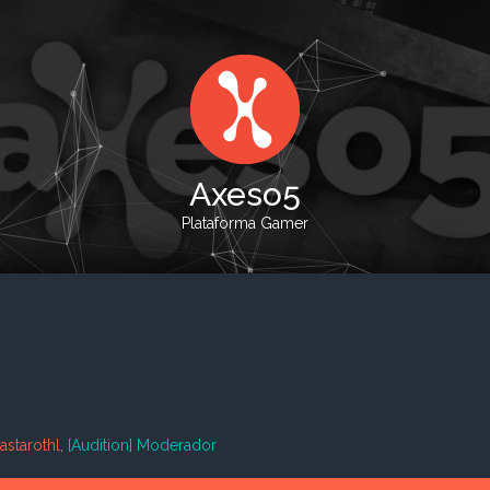
Axeso5
Plataforma Gamer
lastarothl
,
[Audition] Moderador