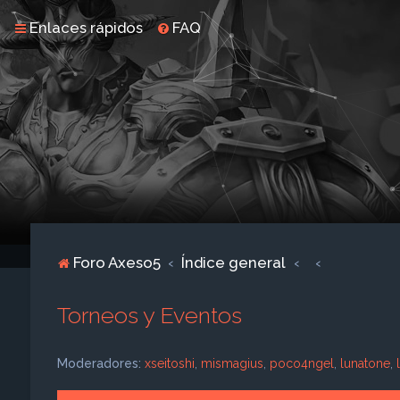
Enlaces rápidos
FAQ
Foro Axeso5
Índice general
Torneos y Eventos
Moderadores:
xseitoshi
,
mismagius
,
poco4ngel
,
lunatone
,