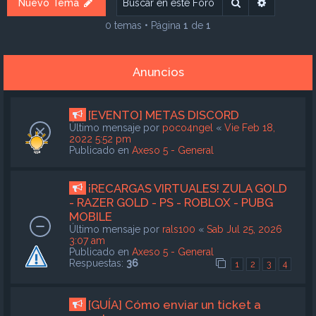
Buscar
Búsqueda
Nuevo Tema
0 temas • Página
1
de
1
Anuncios
[EVENTO] METAS DISCORD
Último mensaje por
poco4ngel
«
Vie Feb 18,
2022 5:52 pm
Publicado en
Axeso 5 - General
¡RECARGAS VIRTUALES! ZULA GOLD
- RAZER GOLD - PS - ROBLOX - PUBG
MOBILE
Último mensaje por
rals100
«
Sab Jul 25, 2026
3:07 am
Publicado en
Axeso 5 - General
Respuestas:
36
1
2
3
4
[GUÍA] Cómo enviar un ticket a