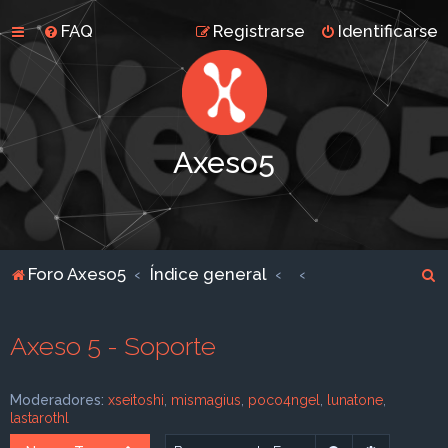
FAQ
Registrarse
Identificarse
Axeso5
B
Foro Axeso5
Índice general
u
s
Axeso 5 - Soporte
c
a
Moderadores:
xseitoshi
,
mismagius
,
poco4ngel
,
lunatone
,
r
lastarothl