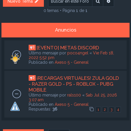
Buscar
Búsqueda
Nuevo Tema
0 temas • Página
1
de
1
Anuncios
[EVENTO] METAS DISCORD
Último mensaje por
poco4ngel
«
Vie Feb 18,
2022 5:52 pm
Publicado en
Axeso 5 - General
¡RECARGAS VIRTUALES! ZULA GOLD
- RAZER GOLD - PS - ROBLOX - PUBG
MOBILE
Último mensaje por
rals100
«
Sab Jul 25, 2026
3:07 am
Publicado en
Axeso 5 - General
Respuestas:
36
1
2
3
4