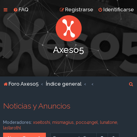
FAQ
Registrarse
Identificarse
Axeso5
B
Foro Axeso5
Índice general
u
s
Noticias y Anuncios
c
a
Moderadores:
xseitoshi
,
mismagius
,
poco4ngel
,
lunatone
,
r
lastarothl