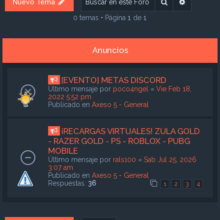
Buscar
Búsqueda
Nuevo Tema
0 temas • Página
1
de
1
Anuncios
[EVENTO] METAS DISCORD
Último mensaje por
poco4ngel
«
Vie Feb 18,
2022 5:52 pm
Publicado en
Axeso 5 - General
¡RECARGAS VIRTUALES! ZULA GOLD
- RAZER GOLD - PS - ROBLOX - PUBG
MOBILE
Último mensaje por
rals100
«
Sab Jul 25, 2026
3:07 am
Publicado en
Axeso 5 - General
Respuestas:
36
1
2
3
4