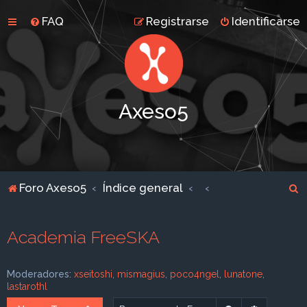
FAQ
Registrarse
Identificarse
Axeso5
B
Foro Axeso5
Índice general
u
s
Academia FreeSKA
c
a
Moderadores:
xseitoshi
,
mismagius
,
poco4ngel
,
lunatone
,
r
lastarothl