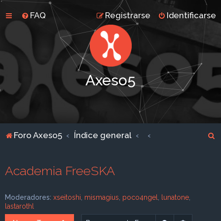
FAQ
Registrarse
Identificarse
Axeso5
B
Foro Axeso5
Índice general
u
s
Academia FreeSKA
c
a
Moderadores:
xseitoshi
,
mismagius
,
poco4ngel
,
lunatone
,
r
lastarothl