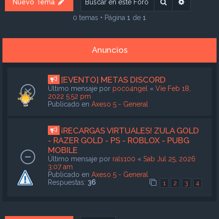
Buscar
Búsqueda
Nuevo Tema
0 temas • Página
1
de
1
Anuncios
[EVENTO] METAS DISCORD
Último mensaje por
poco4ngel
«
Vie Feb 18,
2022 5:52 pm
Publicado en
Axeso 5 - General
¡RECARGAS VIRTUALES! ZULA GOLD
- RAZER GOLD - PS - ROBLOX - PUBG
MOBILE
Último mensaje por
rals100
«
Sab Jul 25, 2026
3:07 am
Publicado en
Axeso 5 - General
Respuestas:
36
1
2
3
4