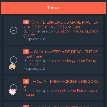
Temas
*ੈ✩‧₊˚ BIENVENIDOS GAME MASTER
⋆ ★ E S P E C I A L E S | 3ra Gen.
Último mensaje por
clare200
«
Mar Jul 14, 2026
5:43 am
Respuestas:
2
ރ፧ GUÍA ✦ᘛ ❝FERIA DE DESCUENTOS
2026❞ ᘚ✦
Último mensaje por
xmauriciox99
«
Lun Ene 19,
2026 1:58 pm
Respuestas:
2
│↬ GUÍA ┊ PREMIACIÓN EN DISCORD
★
Último mensaje por
vaneyts
«
Mar Feb 21, 2023
3:04 pm