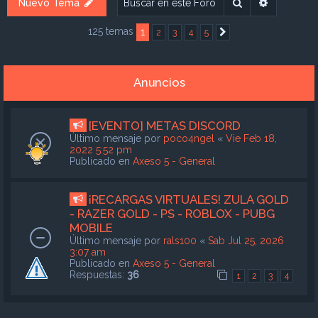
Buscar
Búsqueda
Nuevo Tema
125 temas
1
2
3
4
5
Siguiente
Anuncios
[EVENTO] METAS DISCORD
Último mensaje por
poco4ngel
«
Vie Feb 18,
2022 5:52 pm
Publicado en
Axeso 5 - General
¡RECARGAS VIRTUALES! ZULA GOLD
- RAZER GOLD - PS - ROBLOX - PUBG
MOBILE
Último mensaje por
rals100
«
Sab Jul 25, 2026
3:07 am
Publicado en
Axeso 5 - General
Respuestas:
36
1
2
3
4