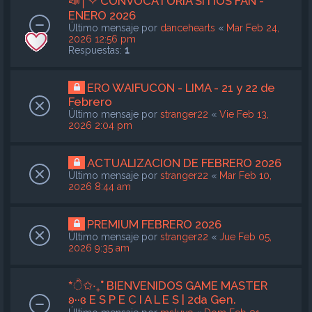
📣│✧ CONVOCATORIA SITIOS FAN -
ENERO 2026
Último mensaje por
dancehearts
«
Mar Feb 24,
2026 12:56 pm
Respuestas:
1
ERO WAIFUCON - LIMA - 21 y 22 de
Febrero
Último mensaje por
stranger22
«
Vie Feb 13,
2026 2:04 pm
ACTUALIZACION DE FEBRERO 2026
Último mensaje por
stranger22
«
Mar Feb 10,
2026 8:44 am
PREMIUM FEBRERO 2026
Último mensaje por
stranger22
«
Jue Feb 05,
2026 9:35 am
*ੈ✩‧₊˚ BIENVENIDOS GAME MASTER
ʚ··ɞ E S P E C I A L E S | 2da Gen.