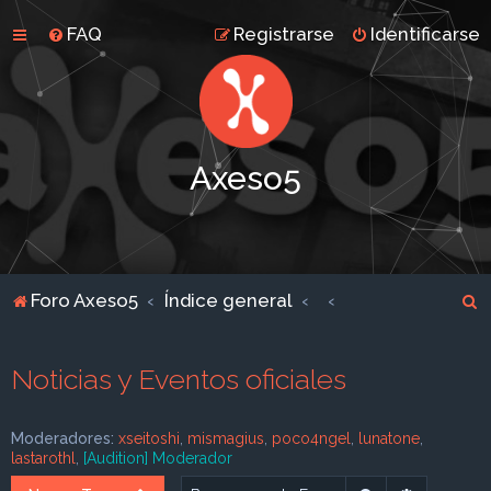
FAQ
Registrarse
Identificarse
Axeso5
B
Foro Axeso5
Índice general
u
s
Noticias y Eventos oficiales
c
a
Moderadores:
xseitoshi
,
mismagius
,
poco4ngel
,
lunatone
,
r
lastarothl
,
[Audition] Moderador