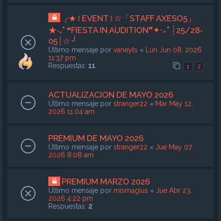
╭★ ፧ EVENT ፧ ☆「STAFF AXESO5」
★‧₊˚ ❝FIESTA IN AUDITION❞✦‧₊˚ ┊25/28-
05┊☆ ╯
Último mensaje por
vaneyts
«
Lun Jun 08, 2026
11:37 pm
Respuestas:
11
1
2
ACTUALIZACION DE MAYO 2026
Último mensaje por
stranger22
«
Mar May 12,
2026 11:04 am
PREMIUM DE MAYO 2026
Último mensaje por
stranger22
«
Jue May 07,
2026 8:08 am
PREMIUM MARZO 2026
Último mensaje por
mismagius
«
Jue Abr 23,
2026 4:22 pm
Respuestas:
2