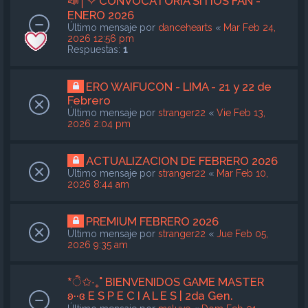
📣│✧ CONVOCATORIA SITIOS FAN -
ENERO 2026
Último mensaje por
dancehearts
«
Mar Feb 24,
2026 12:56 pm
Respuestas:
1
ERO WAIFUCON - LIMA - 21 y 22 de
Febrero
Último mensaje por
stranger22
«
Vie Feb 13,
2026 2:04 pm
ACTUALIZACION DE FEBRERO 2026
Último mensaje por
stranger22
«
Mar Feb 10,
2026 8:44 am
PREMIUM FEBRERO 2026
Último mensaje por
stranger22
«
Jue Feb 05,
2026 9:35 am
*ੈ✩‧₊˚ BIENVENIDOS GAME MASTER
ʚ··ɞ E S P E C I A L E S | 2da Gen.