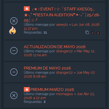
╭★ ፧ EVENT ፧ ☆「STAFF AXESO5」
★‧₊˚ ❝FIESTA IN AUDITION❞✦‧₊˚ ┊25/28-
05┊☆ ╯
Último mensaje por
vaneyts
«
Lun Jun 08, 2026
11:37 pm
Respuestas:
11
1
2
ACTUALIZACION DE MAYO 2026
Último mensaje por
stranger22
«
Mar May 12,
2026 11:04 am
PREMIUM DE MAYO 2026
Último mensaje por
stranger22
«
Jue May 07,
2026 8:08 am
PREMIUM MARZO 2026
Último mensaje por
mismagius
«
Jue Abr 23,
2026 4:22 pm
Respuestas:
2