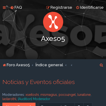
FAQ
Registrarse
Identificarse
Axeso5
B
Foro Axeso5
Índice general
u
s
Noticias y Eventos oficiales
c
a
Moderadores:
xseitoshi
,
mismagius
,
poco4ngel
,
lunatone
,
r
lastarothl
,
[Audition] Moderador