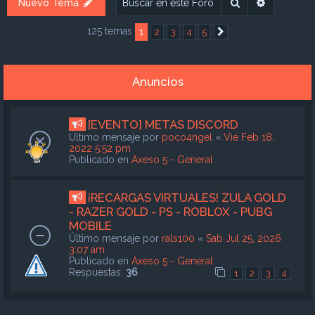
Buscar
Búsqueda
Nuevo Tema
125 temas
1
2
3
4
5
Siguiente
Anuncios
[EVENTO] METAS DISCORD
Último mensaje por
poco4ngel
«
Vie Feb 18,
2022 5:52 pm
Publicado en
Axeso 5 - General
¡RECARGAS VIRTUALES! ZULA GOLD
- RAZER GOLD - PS - ROBLOX - PUBG
MOBILE
Último mensaje por
rals100
«
Sab Jul 25, 2026
3:07 am
Publicado en
Axeso 5 - General
Respuestas:
36
1
2
3
4