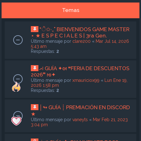
Temas
*ੈ✩‧₊˚ BIENVENIDOS GAME MASTER
⋆ ★ E S P E C I A L E S | 3ra Gen.
Último mensaje por
clare200
«
Mar Jul 14, 2026
5:43 am
Respuestas:
2
ރ፧ GUÍA ✦ᘛ ❝FERIA DE DESCUENTOS
2026❞ ᘚ✦
Último mensaje por
xmauriciox99
«
Lun Ene 19,
2026 1:58 pm
Respuestas:
2
│↬ GUÍA ┊ PREMIACIÓN EN DISCORD
★
Último mensaje por
vaneyts
«
Mar Feb 21, 2023
3:04 pm