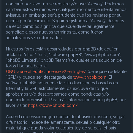
contrario por favor no se registre y/o use “Axeso5”. Podemos
cambiar estos términos en cualquier momento e intentaríamos
avisarle, sin embargo sería prudente que los revisase por su
cuenta periódicamente. Seguir registrado a “Axeso5” después
de esos cambios significa que acuerda estar legalmente
sometido a esos nuevos términos tal como fueron
actualizados y/o reformados.
Nuestros foros están desarrollados por phpBB (de aquí en
adelante “ellos”, “sus”, “software phpBB”, “www.phpbb.com”,
“phpBB Limited”, “phpBB Teams”) el cual es una solución de
foros liberada bajo la “
GNU General Public License v2 en Ingles
” (de aquí en adelante
“GPL”) y puede ser descargada de
www.phpbb.com
. El
software phpBB solamente facilita discusiones basadas en
Internet y la GPL estrictamente los excluye de lo que
aprobamos y/o desaprobamos como conductas y/o
contenido permisible. Para más información sobre phpBB, por
favor visite:
https://www.phpbb.com/
.
Acuerda no enviar ningun contenido abusivo, obsceno, vulgar,
difamatorio, indecente, amenazante, sexual o cualquier otro
material que pueda violar cualquier ley de su país, el país