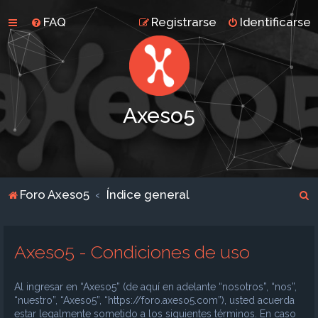
FAQ
Registrarse
Identificarse
Axeso5
B
Foro Axeso5
Índice general
u
s
Axeso5 - Condiciones de uso
c
a
Al ingresar en “Axeso5” (de aquí en adelante “nosotros”, “nos”,
r
“nuestro”, “Axeso5”, “https://foro.axeso5.com”), usted acuerda
estar legalmente sometido a los siguientes términos. En caso