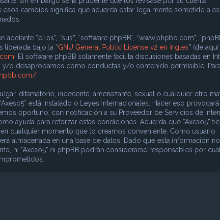
sarle, sin embargo sería prudente que los revisase por su cuenta
e esos cambios significa que acuerda estar legalmente sometido a e
rmados.
n adelante “ellos”, “sus”, “software phpBB”, “www.phpbb.com”, “phpB
 liberada bajo la “
GNU General Public License v2 en Ingles
” (de aquí
.com
. El software phpBB solamente facilita discusiones basadas en In
os y/o desaprobamos como conductas y/o contenido permisible. Par
phpbb.com/
.
gar, difamatorio, indecente, amenazante, sexual o cualquier otro mat
 “Axeso5” está instalado o Leyes Internacionales. Hacer eso provocar
mos oportuno, con notificación a su Proveedor de Servicios de Inter
como ayuda para reforzar estas condiciones. Acuerda que “Axeso5” ti
ema en cualquier momento que lo creamos conveniente. Como usuario
erá almacenada en una base de datos. Dado que esta información no
nto, ni “Axeso5” ni phpBB podrán considerarse responsables por cua
comprometidos.