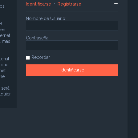
Identificarse
•
Registrarse
sos
Nombre de Usuario:
B
 en
ternet
Contraseña:
a más
Recordar
erial
á que
net.
ene
 será
lquier