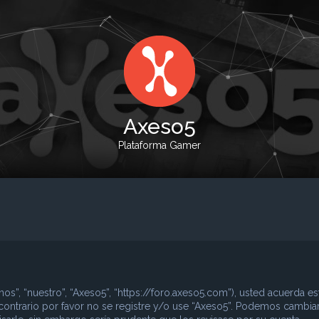
Axeso5
Plataforma Gamer
nos”, “nuestro”, “Axeso5”, “https://foro.axeso5.com”), usted acuerda es
contrario por favor no se registre y/o use “Axeso5”. Podemos cambia