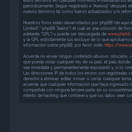
estos términos en cualquier momento e intentaríamos avi
periódicamente. Seguir registrado a “Axeso5” después d
nuevos términos tal como fueron actualizados y/o refo
Nuestros foros están desarrollados por phpBB (de aquí e
Limited”, “phpBB Teams”) el cual es una solución de foros
adelante “GPL”) y puede ser descargada de
www.phpbb
y la GPL estrictamente los excluye de lo que aprobam
información sobre phpBB, por favor visite:
https://www.
Acuerda no enviar ningun contenido abusivo, obsceno, vul
que pueda violar cualquier ley de su país, el país donde
sea inmediata y permanentemente expulsado y, si lo cree
Las direcciones IP de todos los envíos son registradas 
derecho a eliminar, editar, mover o cerrar cualquier t
acuerda que cualquier información que haya ingresado s
compartida con ninguna tercera parte sin su consentimie
intento de hacking que conlleve a que los datos sean 