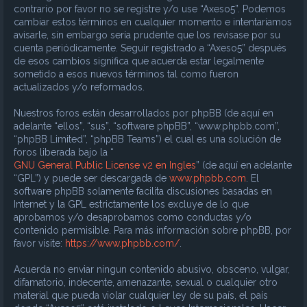
contrario por favor no se registre y/o use “Axeso5”. Podemos
cambiar estos términos en cualquier momento e intentaríamos
avisarle, sin embargo sería prudente que los revisase por su
cuenta periódicamente. Seguir registrado a “Axeso5” después
de esos cambios significa que acuerda estar legalmente
sometido a esos nuevos términos tal como fueron
actualizados y/o reformados.
Nuestros foros están desarrollados por phpBB (de aquí en
adelante “ellos”, “sus”, “software phpBB”, “www.phpbb.com”,
“phpBB Limited”, “phpBB Teams”) el cual es una solución de
foros liberada bajo la “
GNU General Public License v2 en Ingles
” (de aquí en adelante
“GPL”) y puede ser descargada de
www.phpbb.com
. El
software phpBB solamente facilita discusiones basadas en
Internet y la GPL estrictamente los excluye de lo que
aprobamos y/o desaprobamos como conductas y/o
contenido permisible. Para más información sobre phpBB, por
favor visite:
https://www.phpbb.com/
.
Acuerda no enviar ningun contenido abusivo, obsceno, vulgar,
difamatorio, indecente, amenazante, sexual o cualquier otro
material que pueda violar cualquier ley de su país, el país