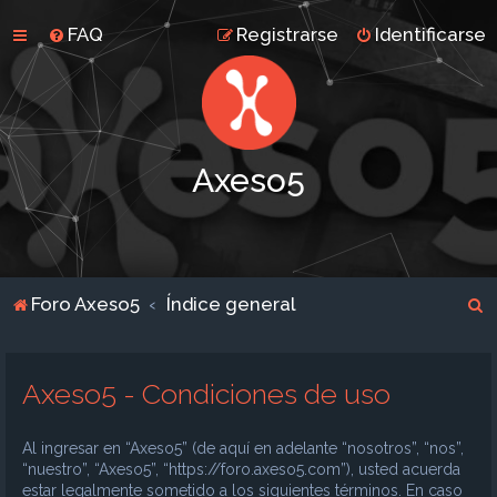
FAQ
Registrarse
Identificarse
Axeso5
B
Foro Axeso5
Índice general
u
s
Axeso5 - Condiciones de uso
c
a
Al ingresar en “Axeso5” (de aquí en adelante “nosotros”, “nos”,
r
“nuestro”, “Axeso5”, “https://foro.axeso5.com”), usted acuerda
estar legalmente sometido a los siguientes términos. En caso