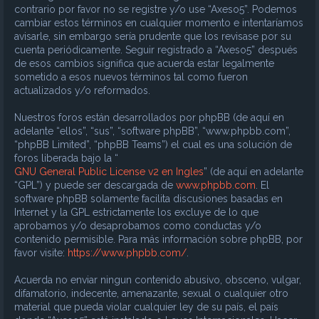
contrario por favor no se registre y/o use “Axeso5”. Podemos
cambiar estos términos en cualquier momento e intentaríamos
avisarle, sin embargo sería prudente que los revisase por su
cuenta periódicamente. Seguir registrado a “Axeso5” después
de esos cambios significa que acuerda estar legalmente
sometido a esos nuevos términos tal como fueron
actualizados y/o reformados.
Nuestros foros están desarrollados por phpBB (de aquí en
adelante “ellos”, “sus”, “software phpBB”, “www.phpbb.com”,
“phpBB Limited”, “phpBB Teams”) el cual es una solución de
foros liberada bajo la “
GNU General Public License v2 en Ingles
” (de aquí en adelante
“GPL”) y puede ser descargada de
www.phpbb.com
. El
software phpBB solamente facilita discusiones basadas en
Internet y la GPL estrictamente los excluye de lo que
aprobamos y/o desaprobamos como conductas y/o
contenido permisible. Para más información sobre phpBB, por
favor visite:
https://www.phpbb.com/
.
Acuerda no enviar ningun contenido abusivo, obsceno, vulgar,
difamatorio, indecente, amenazante, sexual o cualquier otro
material que pueda violar cualquier ley de su país, el país