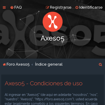
FAQ
Registrarse
Identificarse
Axeso5
B
Foro Axeso5
Índice general
u
s
Axeso5 - Condiciones de uso
c
a
Al ingresar en “Axeso5” (de aquí en adelante “nosotros”, “nos”,
r
“nuestro”, “Axeso5”, “https://foro.axeso5.com”), usted acuerda
estar legalmente sometido a los siguientes términos. En caso