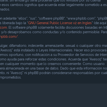
sarle, sin embargo sería prudente que los revisase por su cuenta
e esos cambios significa que acuerda estar legalmente sometido a e
rmados.
n adelante “ellos”, “sus”, “software phpBB”, “www.phpbb.com”, “phpB
 liberada bajo la “
GNU General Public License v2 en Ingles
” (de aquí
.com
. El software phpBB solamente facilita discusiones basadas en In
os y/o desaprobamos como conductas y/o contenido permisible. Par
phpbb.com/
.
gar, difamatorio, indecente, amenazante, sexual o cualquier otro mat
 “Axeso5” está instalado o Leyes Internacionales. Hacer eso provocar
mos oportuno, con notificación a su Proveedor de Servicios de Inter
como ayuda para reforzar estas condiciones. Acuerda que “Axeso5” ti
ema en cualquier momento que lo creamos conveniente. Como usuario
erá almacenada en una base de datos. Dado que esta información no
nto, ni “Axeso5” ni phpBB podrán considerarse responsables por cua
comprometidos.