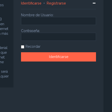
Identificarse
•
Registrarse
sos
Nombre de Usuario:
B
 en
ternet
Contraseña:
a más
Recordar
erial
á que
net.
ene
 será
lquier