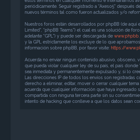
estos términos en cualquier momento e intentaríamos avi
periódicamente. Seguir registrado a “Axeso5” después d
nuevos términos tal como fueron actualizados y/o refo
Nuestros foros están desarrollados por phpBB (de aquí e
Limited”, “phpBB Teams”) el cual es una solución de foros
adelante “GPL”) y puede ser descargada de
www.phpbb
y la GPL estrictamente los excluye de lo que aprobam
información sobre phpBB, por favor visite:
https://www.
Acuerda no enviar ningun contenido abusivo, obsceno, vul
que pueda violar cualquier ley de su país, el país donde
sea inmediata y permanentemente expulsado y, si lo cree
Las direcciones IP de todos los envíos son registradas 
derecho a eliminar, editar, mover o cerrar cualquier t
acuerda que cualquier información que haya ingresado s
compartida con ninguna tercera parte sin su consentimie
intento de hacking que conlleve a que los datos sean 