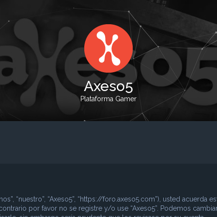
Axeso5
Plataforma Gamer
nos”, “nuestro”, “Axeso5”, “https://foro.axeso5.com”), usted acuerda es
contrario por favor no se registre y/o use “Axeso5”. Podemos cambia