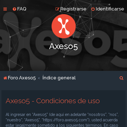
FAQ
Registrarse
Identificarse
Axeso5
B
Foro Axeso5
Índice general
u
s
Axeso5 - Condiciones de uso
c
a
Al ingresar en “Axeso5” (de aquí en adelante “nosotros”, “nos”,
r
“nuestro”, “Axeso5”, “https://foro.axeso5.com”), usted acuerda
estar legalmente sometido a los siguientes términos. En caso