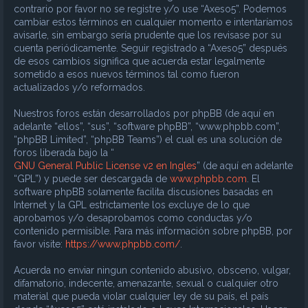
contrario por favor no se registre y/o use “Axeso5”. Podemos
cambiar estos términos en cualquier momento e intentaríamos
avisarle, sin embargo sería prudente que los revisase por su
cuenta periódicamente. Seguir registrado a “Axeso5” después
de esos cambios significa que acuerda estar legalmente
sometido a esos nuevos términos tal como fueron
actualizados y/o reformados.
Nuestros foros están desarrollados por phpBB (de aquí en
adelante “ellos”, “sus”, “software phpBB”, “www.phpbb.com”,
“phpBB Limited”, “phpBB Teams”) el cual es una solución de
foros liberada bajo la “
GNU General Public License v2 en Ingles
” (de aquí en adelante
“GPL”) y puede ser descargada de
www.phpbb.com
. El
software phpBB solamente facilita discusiones basadas en
Internet y la GPL estrictamente los excluye de lo que
aprobamos y/o desaprobamos como conductas y/o
contenido permisible. Para más información sobre phpBB, por
favor visite:
https://www.phpbb.com/
.
Acuerda no enviar ningun contenido abusivo, obsceno, vulgar,
difamatorio, indecente, amenazante, sexual o cualquier otro
material que pueda violar cualquier ley de su país, el país