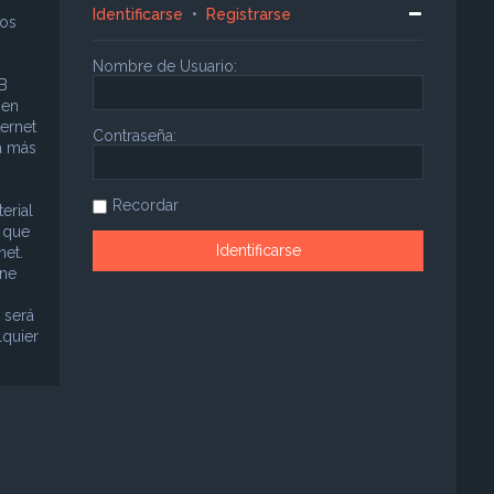
Identificarse
•
Registrarse
sos
Nombre de Usuario:
B
 en
ternet
Contraseña:
a más
Recordar
erial
á que
net.
ene
 será
lquier