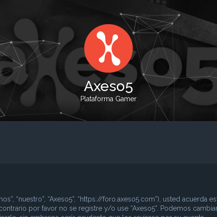
Axeso5
Plataforma Gamer
nos”, “nuestro”, “Axeso5”, “https://foro.axeso5.com”), usted acuerda es
contrario por favor no se registre y/o use “Axeso5”. Podemos cambia