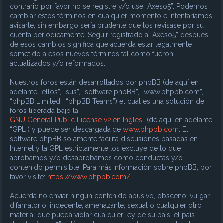
contrario por favor no se registre y/o use “Axeso5”. Podemos
cambiar estos términos en cualquier momento e intentaríamos
avisarle, sin embargo sería prudente que los revisase por su
cuenta periódicamente. Seguir registrado a “Axeso5” después
de esos cambios significa que acuerda estar legalmente
sometido a esos nuevos términos tal como fueron
actualizados y/o reformados.
Nuestros foros están desarrollados por phpBB (de aquí en
adelante “ellos”, “sus”, “software phpBB”, “www.phpbb.com”,
“phpBB Limited”, “phpBB Teams”) el cual es una solución de
foros liberada bajo la “
GNU General Public License v2 en Ingles
” (de aquí en adelante
“GPL”) y puede ser descargada de
www.phpbb.com
. El
software phpBB solamente facilita discusiones basadas en
Internet y la GPL estrictamente los excluye de lo que
aprobamos y/o desaprobamos como conductas y/o
contenido permisible. Para más información sobre phpBB, por
favor visite:
https://www.phpbb.com/
.
Acuerda no enviar ningun contenido abusivo, obsceno, vulgar,
difamatorio, indecente, amenazante, sexual o cualquier otro
material que pueda violar cualquier ley de su país, el país