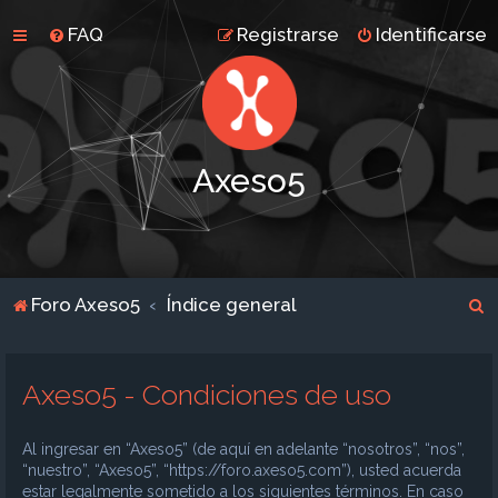
FAQ
Registrarse
Identificarse
Axeso5
B
Foro Axeso5
Índice general
u
s
Axeso5 - Condiciones de uso
c
a
Al ingresar en “Axeso5” (de aquí en adelante “nosotros”, “nos”,
r
“nuestro”, “Axeso5”, “https://foro.axeso5.com”), usted acuerda
estar legalmente sometido a los siguientes términos. En caso