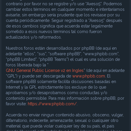
contrario por favor no se registre y/o use “Axeso5”. Podemos
cambiar estos términos en cualquier momento e intentaríamos
avisarle, sin embargo sería prudente que los revisase por su
cuenta periódicamente. Seguir registrado a “Axeso5” después
de esos cambios significa que acuerda estar legalmente
sometido a esos nuevos términos tal como fueron
actualizados y/o reformados.
Nuestros foros están desarrollados por phpBB (de aquí en
adelante “ellos”, “sus”, “software phpBB”, “www.phpbb.com”,
“phpBB Limited”, “phpBB Teams”) el cual es una solución de
foros liberada bajo la “
GNU General Public License v2 en Ingles
” (de aquí en adelante
“GPL”) y puede ser descargada de
www.phpbb.com
. El
software phpBB solamente facilita discusiones basadas en
Internet y la GPL estrictamente los excluye de lo que
aprobamos y/o desaprobamos como conductas y/o
contenido permisible. Para más información sobre phpBB, por
favor visite:
https://www.phpbb.com/
.
Acuerda no enviar ningun contenido abusivo, obsceno, vulgar,
difamatorio, indecente, amenazante, sexual o cualquier otro
material que pueda violar cualquier ley de su país, el país