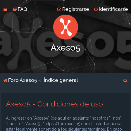
FAQ
Registrarse
Identificarse
Axeso5
B
Foro Axeso5
Índice general
u
s
Axeso5 - Condiciones de uso
c
a
Al ingresar en “Axeso5” (de aquí en adelante “nosotros”, “nos”,
r
“nuestro”, “Axeso5”, “https://foro.axeso5.com”), usted acuerda
estar legalmente sometido a los siguientes términos. En caso