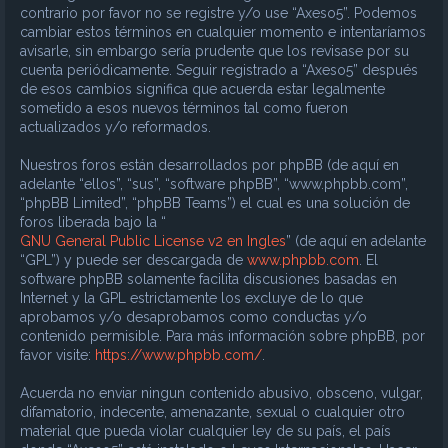
contrario por favor no se registre y/o use “Axeso5”. Podemos
cambiar estos términos en cualquier momento e intentaríamos
avisarle, sin embargo sería prudente que los revisase por su
cuenta periódicamente. Seguir registrado a “Axeso5” después
de esos cambios significa que acuerda estar legalmente
sometido a esos nuevos términos tal como fueron
actualizados y/o reformados.
Nuestros foros están desarrollados por phpBB (de aquí en
adelante “ellos”, “sus”, “software phpBB”, “www.phpbb.com”,
“phpBB Limited”, “phpBB Teams”) el cual es una solución de
foros liberada bajo la “
GNU General Public License v2 en Ingles
” (de aquí en adelante
“GPL”) y puede ser descargada de
www.phpbb.com
. El
software phpBB solamente facilita discusiones basadas en
Internet y la GPL estrictamente los excluye de lo que
aprobamos y/o desaprobamos como conductas y/o
contenido permisible. Para más información sobre phpBB, por
favor visite:
https://www.phpbb.com/
.
Acuerda no enviar ningun contenido abusivo, obsceno, vulgar,
difamatorio, indecente, amenazante, sexual o cualquier otro
material que pueda violar cualquier ley de su país, el país