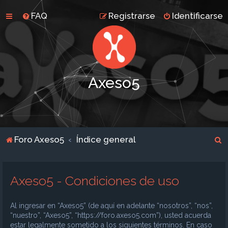
FAQ
Registrarse
Identificarse
Axeso5
B
Foro Axeso5
Índice general
u
s
Axeso5 - Condiciones de uso
c
a
Al ingresar en “Axeso5” (de aquí en adelante “nosotros”, “nos”,
r
“nuestro”, “Axeso5”, “https://foro.axeso5.com”), usted acuerda
estar legalmente sometido a los siguientes términos. En caso