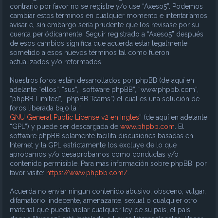
contrario por favor no se registre y/o use “Axeso5”. Podemos
cambiar estos términos en cualquier momento e intentaríamos
avisarle, sin embargo sería prudente que los revisase por su
cuenta periódicamente. Seguir registrado a “Axeso5” después
de esos cambios significa que acuerda estar legalmente
sometido a esos nuevos términos tal como fueron
actualizados y/o reformados.
Nuestros foros están desarrollados por phpBB (de aquí en
adelante “ellos”, “sus”, “software phpBB”, “www.phpbb.com”,
“phpBB Limited”, “phpBB Teams”) el cual es una solución de
foros liberada bajo la “
GNU General Public License v2 en Ingles
” (de aquí en adelante
“GPL”) y puede ser descargada de
www.phpbb.com
. El
software phpBB solamente facilita discusiones basadas en
Internet y la GPL estrictamente los excluye de lo que
aprobamos y/o desaprobamos como conductas y/o
contenido permisible. Para más información sobre phpBB, por
favor visite:
https://www.phpbb.com/
.
Acuerda no enviar ningun contenido abusivo, obsceno, vulgar,
difamatorio, indecente, amenazante, sexual o cualquier otro
material que pueda violar cualquier ley de su país, el país