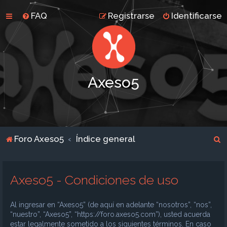
FAQ
Registrarse
Identificarse
Axeso5
B
Foro Axeso5
Índice general
u
s
Axeso5 - Condiciones de uso
c
a
Al ingresar en “Axeso5” (de aquí en adelante “nosotros”, “nos”,
r
“nuestro”, “Axeso5”, “https://foro.axeso5.com”), usted acuerda
estar legalmente sometido a los siguientes términos. En caso