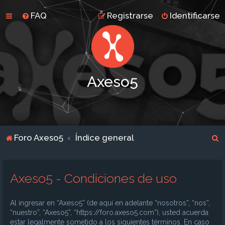
FAQ
Registrarse
Identificarse
Axeso5
B
Foro Axeso5
Índice general
u
s
Axeso5 - Condiciones de uso
c
a
Al ingresar en “Axeso5” (de aquí en adelante “nosotros”, “nos”,
r
“nuestro”, “Axeso5”, “https://foro.axeso5.com”), usted acuerda
estar legalmente sometido a los siguientes términos. En caso