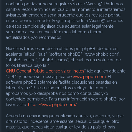
contrario por favor no se registre y/o use “Axeso5”. Podemos
cambiar estos términos en cualquier momento e intentaríamos
avisarle, sin embargo sería prudente que los revisase por su
cuenta periódicamente. Seguir registrado a “Axeso5” después
de esos cambios significa que acuerda estar legalmente
sometido a esos nuevos términos tal como fueron
actualizados y/o reformados.
Nuestros foros están desarrollados por phpBB (de aquí en
adelante “ellos”, “sus”, “software phpBB”, “www.phpbb.com”,
“phpBB Limited”, “phpBB Teams”) el cual es una solución de
foros liberada bajo la “
GNU General Public License v2 en Ingles
” (de aquí en adelante
“GPL”) y puede ser descargada de
www.phpbb.com
. El
software phpBB solamente facilita discusiones basadas en
Internet y la GPL estrictamente los excluye de lo que
aprobamos y/o desaprobamos como conductas y/o
contenido permisible. Para más información sobre phpBB, por
favor visite:
https://www.phpbb.com/
.
Acuerda no enviar ningun contenido abusivo, obsceno, vulgar,
difamatorio, indecente, amenazante, sexual o cualquier otro
material que pueda violar cualquier ley de su país, el país