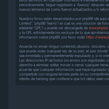
estos términos en cualquier momento e intentaríamos avi
periódicamente. Seguir registrado a “Axeso5” después d
nuevos términos tal como fueron actualizados y/o refo
Nuestros foros están desarrollados por phpBB (de aquí e
Limited”, “phpBB Teams”) el cual es una solución de foros
adelante “GPL”) y puede ser descargada de
www.phpbb
y la GPL estrictamente los excluye de lo que aprobam
información sobre phpBB, por favor visite:
https://www.
Acuerda no enviar ningun contenido abusivo, obsceno, vul
que pueda violar cualquier ley de su país, el país donde
sea inmediata y permanentemente expulsado y, si lo cree
Las direcciones IP de todos los envíos son registradas 
derecho a eliminar, editar, mover o cerrar cualquier t
acuerda que cualquier información que haya ingresado s
compartida con ninguna tercera parte sin su consentimie
intento de hacking que conlleve a que los datos sean 