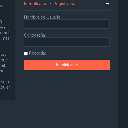
Identificarse
•
Registrarse
sos
Nombre de Usuario:
B
 en
ternet
Contraseña:
a más
Recordar
erial
á que
net.
ene
 será
lquier