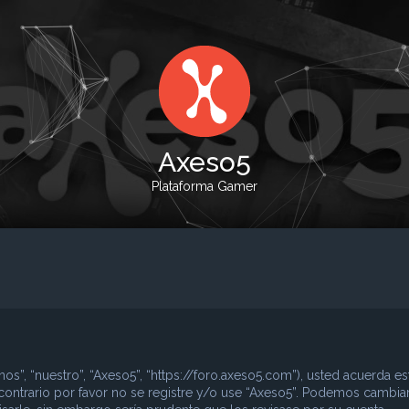
Axeso5
Plataforma Gamer
nos”, “nuestro”, “Axeso5”, “https://foro.axeso5.com”), usted acuerda es
contrario por favor no se registre y/o use “Axeso5”. Podemos cambia