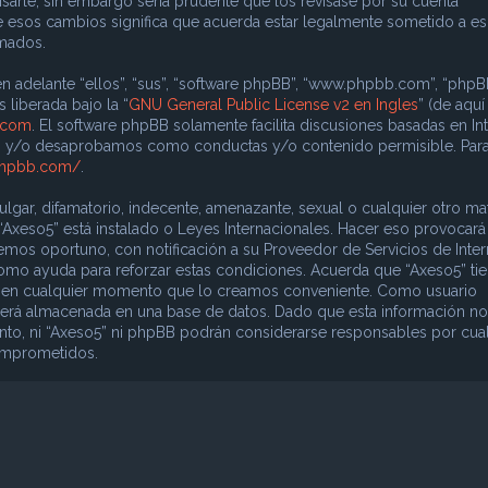
sarle, sin embargo sería prudente que los revisase por su cuenta
e esos cambios significa que acuerda estar legalmente sometido a e
rmados.
n adelante “ellos”, “sus”, “software phpBB”, “www.phpbb.com”, “phpB
 liberada bajo la “
GNU General Public License v2 en Ingles
” (de aquí
.com
. El software phpBB solamente facilita discusiones basadas en In
os y/o desaprobamos como conductas y/o contenido permisible. Par
phpbb.com/
.
gar, difamatorio, indecente, amenazante, sexual o cualquier otro mat
 “Axeso5” está instalado o Leyes Internacionales. Hacer eso provocar
mos oportuno, con notificación a su Proveedor de Servicios de Inter
como ayuda para reforzar estas condiciones. Acuerda que “Axeso5” ti
ema en cualquier momento que lo creamos conveniente. Como usuario
erá almacenada en una base de datos. Dado que esta información no
nto, ni “Axeso5” ni phpBB podrán considerarse responsables por cua
comprometidos.