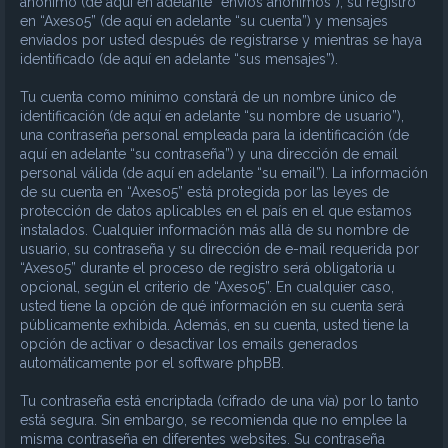
anónimo (de aquí en adelante “envíos anónimos”), su registro
en “Axeso5” (de aquí en adelante “su cuenta”) y mensajes
enviados por usted después de registrarse y mientras se haya
identificado (de aquí en adelante “sus mensajes”).
Tu cuenta como mínimo constará de un nombre único de
identificación (de aquí en adelante “su nombre de usuario”),
una contraseña personal empleada para la identificación (de
aquí en adelante “su contraseña”) y una dirección de email
personal válida (de aquí en adelante “su email”). La información
de su cuenta en “Axeso5” está protegida por las leyes de
protección de datos aplicables en el país en el que estamos
instalados. Cualquier información más allá de su nombre de
usuario, su contraseña y su dirección de e-mail requerida por
“Axeso5” durante el proceso de registro será obligatoria u
opcional, según el criterio de “Axeso5”. En cualquier caso,
usted tiene la opción de qué información en su cuenta será
públicamente exhibida. Además, en su cuenta, usted tiene la
opción de activar o desactivar los emails generados
automáticamente por el software phpBB.
Tu contraseña está encriptada (cifrado de una vía) por lo tanto
está segura. Sin embargo, se recomienda que no emplee la
misma contraseña en diferentes websites. Su contraseña