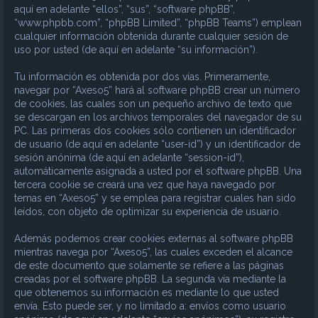
aquí en adelante “ellos”, “sus”, “software phpBB”,
“www.phpbb.com”, “phpBB Limited”, “phpBB Teams”) emplean
cualquier información obtenida durante cualquier sesión de
uso por usted (de aquí en adelante “su información”).
Tu información es obtenida por dos vías. Primeramente,
navegar por “Axeso5” hará al software phpBB crear un número
de cookies, las cuales son un pequeño archivo de texto que
se descargan en los archivos temporales del navegador de su
PC. Las primeras dos cookies sólo contienen un identificador
de usuario (de aquí en adelante “user-id”) y un identificador de
sesión anónima (de aquí en adelante “session-id”),
automáticamente asignada a usted por el software phpBB. Una
tercera cookie se creará una vez que haya navegado por
temas en “Axeso5” y se emplea para registrar cuales han sido
leídos, con objeto de optimizar su experiencia de usuario.
Además podemos crear cookies externas al software phpBB
mientras navega por “Axeso5”, las cuales exceden el alcance
de este documento que solamente se refiere a las páginas
creadas por el software phpBB. La segunda vía mediante la
que obtenemos su información es mediante lo que usted
envía. Esto puede ser, y no limitado a: envíos como usuario