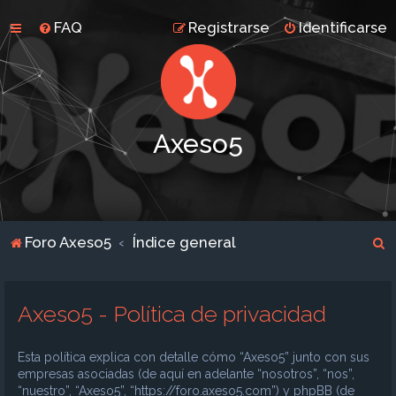
FAQ
Registrarse
Identificarse
Axeso5
B
Foro Axeso5
Índice general
u
s
Axeso5 - Política de privacidad
c
a
Esta política explica con detalle cómo “Axeso5” junto con sus
r
empresas asociadas (de aquí en adelante “nosotros”, “nos”,
“nuestro”, “Axeso5”, “https://foro.axeso5.com”) y phpBB (de