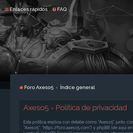
Enlaces rápidos
FAQ
Foro Axeso5
Índice general
Axeso5 - Política de privacidad
Esta política explica con detalle cómo “Axeso5” junto con
“Axeso5”, “https://foro.axeso5.com”) y phpBB (de aquí e