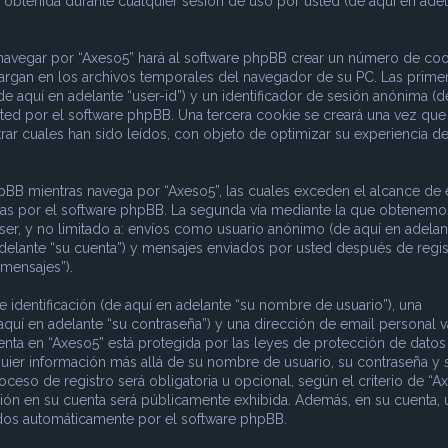
obtenida durante cualquier sesión de uso por usted (de aquí en adel
 navegar por “Axeso5” hará al software phpBB crear un número de coo
argan en los archivos temporales del navegador de su PC. Las prime
e aquí en adelante “user-id”) y un identificador de sesión anónima (d
sted por el software phpBB. Una tercera cookie se creará una vez que
ar cuales han sido leídos, con objeto de optimizar su experiencia d
B mientras navega por “Axeso5”, las cuales exceden el alcance de 
das por el software phpBB. La segunda vía mediante la que obtenemo
ser, y no limitado a: envíos como usuario anónimo (de aquí en adelan
adelante “su cuenta”) y mensajes enviados por usted después de regis
 mensajes”).
dentificación (de aquí en adelante “su nombre de usuario”), una
aquí en adelante “su contraseña”) y una dirección de email personal v
uenta en “Axeso5” está protegida por las leyes de protección de datos
quier información más allá de su nombre de usuario, su contraseña y 
ceso de registro será obligatoria u opcional, según el criterio de “Ax
ción en su cuenta será públicamente exhibida. Además, en su cuenta, 
rados automáticamente por el software phpBB.