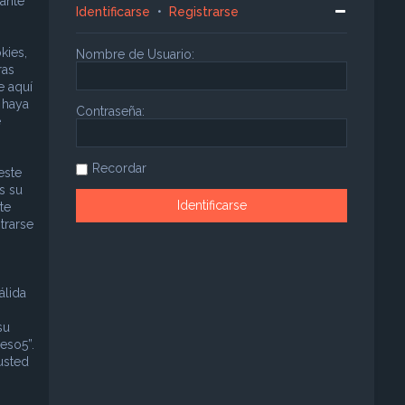
ante
Identificarse
•
Registrarse
kies,
Nombre de Usuario:
ras
e aquí
 haya
Contraseña:
e
Recordar
este
s su
te
trarse
álida
su
eso5”.
usted