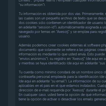
Limited”, “phpBB Teams”) emplean cualquier información 
“su información”).
Tu información es obtenida por dos vías. Primeramente,
las cuales son un pequeño archivo de texto que se desc
dos cookies sólo contienen un identificador de usuario (d
en adelante “session-id”), automáticamente asignada a u
navegado por temas en “Axeso5” y se emplea para registr
usuario.
Además podemos crear cookies externas al software phpB
documento que solamente se refiere a las páginas crea
información es mediante lo que usted envía. Esto puede 
“envíos anónimos”), su registro en “Axeso5” (de aquí en 
y mientras se haya identificado (de aquí en adelante “sus
Tu cuenta como mínimo constará de un nombre único de i
contraseña personal empleada para la identificación (de 
(de aquí en adelante “su email”). La información de su c
aplicables en el país en el que estamos instalados. Cual
dirección de e-mail requerida por “Axeso5” durante el pro
En cualquier caso, usted tiene la opción de qué informa
tiene la opción de activar o desactivar los emails gene