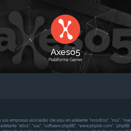
Axeso5
Plataforma Gamer
 sus empresas asociadas (de aquí en adelante “nosotros”, “nos”, “nues
n adelante “ellos”, “sus”, “software phpBB”, “www.phpbb.com”, “phpBB