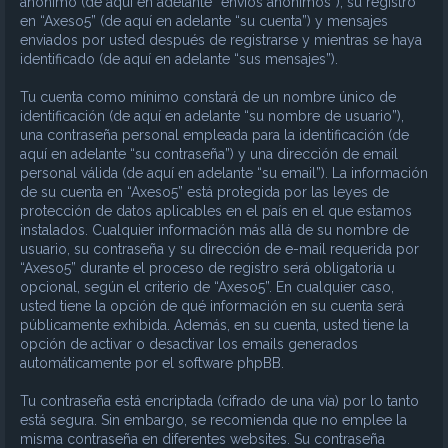
anónimo (de aquí en adelante “envíos anónimos”), su registro
en “Axeso5” (de aquí en adelante “su cuenta”) y mensajes
enviados por usted después de registrarse y mientras se haya
identificado (de aquí en adelante “sus mensajes”).
Tu cuenta como mínimo constará de un nombre único de
identificación (de aquí en adelante “su nombre de usuario”),
una contraseña personal empleada para la identificación (de
aquí en adelante “su contraseña”) y una dirección de email
personal válida (de aquí en adelante “su email”). La información
de su cuenta en “Axeso5” está protegida por las leyes de
protección de datos aplicables en el país en el que estamos
instalados. Cualquier información más allá de su nombre de
usuario, su contraseña y su dirección de e-mail requerida por
“Axeso5” durante el proceso de registro será obligatoria u
opcional, según el criterio de “Axeso5”. En cualquier caso,
usted tiene la opción de qué información en su cuenta será
públicamente exhibida. Además, en su cuenta, usted tiene la
opción de activar o desactivar los emails generados
automáticamente por el software phpBB.
Tu contraseña está encriptada (cifrado de una vía) por lo tanto
está segura. Sin embargo, se recomienda que no emplee la
misma contraseña en diferentes websites. Su contraseña