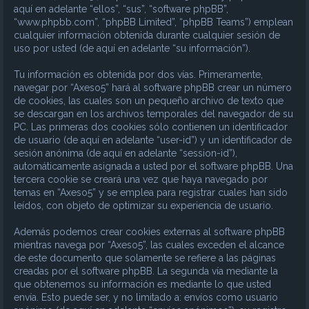
aquí en adelante “ellos”, “sus”, “software phpBB”,
“www.phpbb.com”, “phpBB Limited”, “phpBB Teams”) emplean
cualquier información obtenida durante cualquier sesión de
uso por usted (de aquí en adelante “su información”).
Tu información es obtenida por dos vías. Primeramente,
navegar por “Axeso5” hará al software phpBB crear un número
de cookies, las cuales son un pequeño archivo de texto que
se descargan en los archivos temporales del navegador de su
PC. Las primeras dos cookies sólo contienen un identificador
de usuario (de aquí en adelante “user-id”) y un identificador de
sesión anónima (de aquí en adelante “session-id”),
automáticamente asignada a usted por el software phpBB. Una
tercera cookie se creará una vez que haya navegado por
temas en “Axeso5” y se emplea para registrar cuales han sido
leídos, con objeto de optimizar su experiencia de usuario.
Además podemos crear cookies externas al software phpBB
mientras navega por “Axeso5”, las cuales exceden el alcance
de este documento que solamente se refiere a las páginas
creadas por el software phpBB. La segunda vía mediante la
que obtenemos su información es mediante lo que usted
envía. Esto puede ser, y no limitado a: envíos como usuario