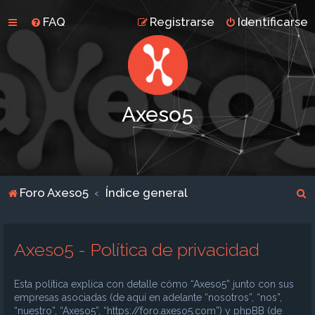
FAQ
Registrarse
Identificarse
Axeso5
B
Foro Axeso5
Índice general
u
s
Axeso5 - Política de privacidad
c
a
Esta política explica con detalle cómo “Axeso5” junto con sus
r
empresas asociadas (de aquí en adelante “nosotros”, “nos”,
“nuestro”, “Axeso5”, “https://foro.axeso5.com”) y phpBB (de