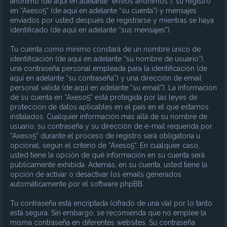
anónimo (de aquí en adelante “envíos anónimos”), su registro
en “Axeso5” (de aquí en adelante “su cuenta”) y mensajes
enviados por usted después de registrarse y mientras se haya
identificado (de aquí en adelante “sus mensajes”).
Tu cuenta como mínimo constará de un nombre único de
identificación (de aquí en adelante “su nombre de usuario”),
una contraseña personal empleada para la identificación (de
aquí en adelante “su contraseña”) y una dirección de email
personal válida (de aquí en adelante “su email”). La información
de su cuenta en “Axeso5” está protegida por las leyes de
protección de datos aplicables en el país en el que estamos
instalados. Cualquier información más allá de su nombre de
usuario, su contraseña y su dirección de e-mail requerida por
“Axeso5” durante el proceso de registro será obligatoria u
opcional, según el criterio de “Axeso5”. En cualquier caso,
usted tiene la opción de qué información en su cuenta será
públicamente exhibida. Además, en su cuenta, usted tiene la
opción de activar o desactivar los emails generados
automáticamente por el software phpBB.
Tu contraseña está encriptada (cifrado de una vía) por lo tanto
está segura. Sin embargo, se recomienda que no emplee la
misma contraseña en diferentes websites. Su contraseña