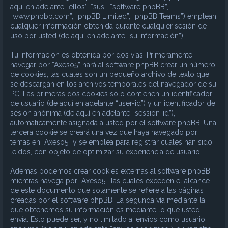
aquí en adelante “ellos”, “sus”, “software phpBB”,
“www.phpbb.com”, “phpBB Limited”, “phpBB Teams”) emplean
cualquier información obtenida durante cualquier sesión de
uso por usted (de aquí en adelante “su información”).
Tu información es obtenida por dos vías. Primeramente,
navegar por “Axeso5” hará al software phpBB crear un número
de cookies, las cuales son un pequeño archivo de texto que
se descargan en los archivos temporales del navegador de su
PC. Las primeras dos cookies sólo contienen un identificador
de usuario (de aquí en adelante “user-id”) y un identificador de
sesión anónima (de aquí en adelante “session-id”),
automáticamente asignada a usted por el software phpBB. Una
tercera cookie se creará una vez que haya navegado por
temas en “Axeso5” y se emplea para registrar cuales han sido
leídos, con objeto de optimizar su experiencia de usuario.
Además podemos crear cookies externas al software phpBB
mientras navega por “Axeso5”, las cuales exceden el alcance
de este documento que solamente se refiere a las páginas
creadas por el software phpBB. La segunda vía mediante la
que obtenemos su información es mediante lo que usted
envía. Esto puede ser, y no limitado a: envíos como usuario