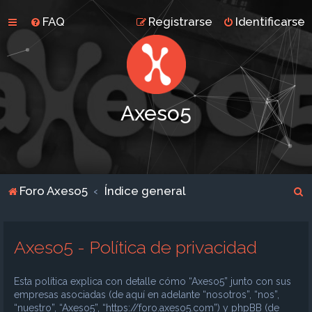
FAQ
Registrarse
Identificarse
Axeso5
B
Foro Axeso5
Índice general
u
s
Axeso5 - Política de privacidad
c
a
Esta política explica con detalle cómo “Axeso5” junto con sus
r
empresas asociadas (de aquí en adelante “nosotros”, “nos”,
“nuestro”, “Axeso5”, “https://foro.axeso5.com”) y phpBB (de