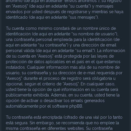
anónimo (de aquí en adelante “envíos anónimos”), su registro
en “Axeso5” (de aquí en adelante “su cuenta”) y mensajes
enviados por usted después de registrarse y mientras se haya
identificado (de aquí en adelante “sus mensajes”).
Tu cuenta como mínimo constará de un nombre único de
identificación (de aquí en adelante “su nombre de usuario”),
una contraseña personal empleada para la identificación (de
aquí en adelante “su contraseña”) y una dirección de email
personal válida (de aquí en adelante “su email”). La información
de su cuenta en “Axeso5” está protegida por las leyes de
protección de datos aplicables en el país en el que estamos
instalados. Cualquier información más allá de su nombre de
usuario, su contraseña y su dirección de e-mail requerida por
“Axeso5” durante el proceso de registro será obligatoria u
opcional, según el criterio de “Axeso5”. En cualquier caso,
usted tiene la opción de qué información en su cuenta será
públicamente exhibida. Además, en su cuenta, usted tiene la
opción de activar o desactivar los emails generados
automáticamente por el software phpBB.
Tu contraseña está encriptada (cifrado de una vía) por lo tanto
está segura. Sin embargo, se recomienda que no emplee la
misma contraseña en diferentes websites. Su contraseña