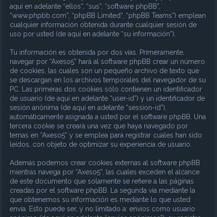
aquí en adelante “ellos”, “sus”, “software phpBB”,
“www.phpbb.com”, “phpBB Limited”, “phpBB Teams”) emplean
cualquier información obtenida durante cualquier sesión de
uso por usted (de aquí en adelante “su información”).
Tu información es obtenida por dos vías. Primeramente,
navegar por “Axeso5” hará al software phpBB crear un número
de cookies, las cuales son un pequeño archivo de texto que
se descargan en los archivos temporales del navegador de su
PC. Las primeras dos cookies sólo contienen un identificador
de usuario (de aquí en adelante “user-id”) y un identificador de
sesión anónima (de aquí en adelante “session-id”),
automáticamente asignada a usted por el software phpBB. Una
tercera cookie se creará una vez que haya navegado por
temas en “Axeso5” y se emplea para registrar cuales han sido
leídos, con objeto de optimizar su experiencia de usuario.
Además podemos crear cookies externas al software phpBB
mientras navega por “Axeso5”, las cuales exceden el alcance
de este documento que solamente se refiere a las páginas
creadas por el software phpBB. La segunda vía mediante la
que obtenemos su información es mediante lo que usted
envía. Esto puede ser, y no limitado a: envíos como usuario