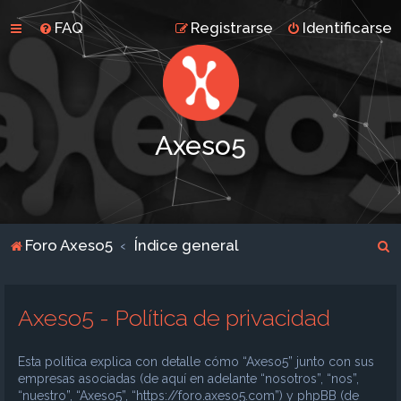
FAQ
Registrarse
Identificarse
Axeso5
B
Foro Axeso5
Índice general
u
s
Axeso5 - Política de privacidad
c
a
Esta política explica con detalle cómo “Axeso5” junto con sus
r
empresas asociadas (de aquí en adelante “nosotros”, “nos”,
“nuestro”, “Axeso5”, “https://foro.axeso5.com”) y phpBB (de