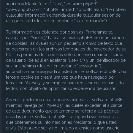
aquí en adelante “ellos”, “sus”, “software phpBB”,
“www.phpbb.com”, “phpBB Limited”, “phpBB Teams”) emplean
cualquier información obtenida durante cualquier sesión de
uso por usted (de aquí en adelante “su información”).
Tu información es obtenida por dos vías. Primeramente,
navegar por “Axeso5” hará al software phpBB crear un número
de cookies, las cuales son un pequeño archivo de texto que
se descargan en los archivos temporales del navegador de su
PC. Las primeras dos cookies sólo contienen un identificador
de usuario (de aquí en adelante “user-id”) y un identificador de
sesión anónima (de aquí en adelante “session-id”),
automáticamente asignada a usted por el software phpBB. Una
tercera cookie se creará una vez que haya navegado por
temas en “Axeso5” y se emplea para registrar cuales han sido
leídos, con objeto de optimizar su experiencia de usuario.
Además podemos crear cookies externas al software phpBB
mientras navega por “Axeso5”, las cuales exceden el alcance
de este documento que solamente se refiere a las páginas
creadas por el software phpBB. La segunda vía mediante la
que obtenemos su información es mediante lo que usted
envía. Esto puede ser, y no limitado a: envíos como usuario