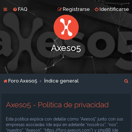
FAQ
Registrarse
Identificarse
Axeso5
B
Foro Axeso5
Índice general
u
s
Axeso5 - Política de privacidad
c
a
Esta política explica con detalle cómo “Axeso5” junto con sus
r
empresas asociadas (de aquí en adelante “nosotros”, “nos”,
“nuestro”, “Axeso5”, “https://foro.axeso5.com”) y phpBB (de