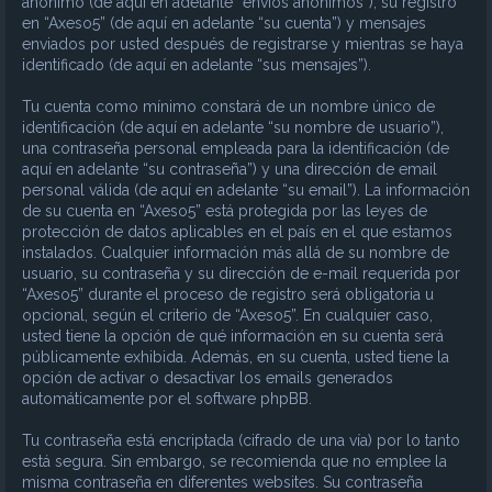
anónimo (de aquí en adelante “envíos anónimos”), su registro
en “Axeso5” (de aquí en adelante “su cuenta”) y mensajes
enviados por usted después de registrarse y mientras se haya
identificado (de aquí en adelante “sus mensajes”).
Tu cuenta como mínimo constará de un nombre único de
identificación (de aquí en adelante “su nombre de usuario”),
una contraseña personal empleada para la identificación (de
aquí en adelante “su contraseña”) y una dirección de email
personal válida (de aquí en adelante “su email”). La información
de su cuenta en “Axeso5” está protegida por las leyes de
protección de datos aplicables en el país en el que estamos
instalados. Cualquier información más allá de su nombre de
usuario, su contraseña y su dirección de e-mail requerida por
“Axeso5” durante el proceso de registro será obligatoria u
opcional, según el criterio de “Axeso5”. En cualquier caso,
usted tiene la opción de qué información en su cuenta será
públicamente exhibida. Además, en su cuenta, usted tiene la
opción de activar o desactivar los emails generados
automáticamente por el software phpBB.
Tu contraseña está encriptada (cifrado de una vía) por lo tanto
está segura. Sin embargo, se recomienda que no emplee la
misma contraseña en diferentes websites. Su contraseña