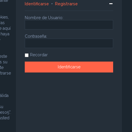
ante
Identificarse
•
Registrarse
kies,
Nombre de Usuario:
ras
e aquí
 haya
Contraseña:
e
Recordar
este
s su
te
trarse
álida
su
eso5”.
usted