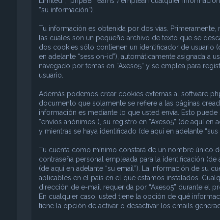
Limited”, “phpBB Teams”) emplean cualquier información 
“su información”).
Tu información es obtenida por dos vías. Primeramente,
las cuales son un pequeño archivo de texto que se desc
dos cookies sólo contienen un identificador de usuario (d
en adelante “session-id”), automáticamente asignada a u
navegado por temas en “Axeso5” y se emplea para registr
usuario.
Además podemos crear cookies externas al software phpB
documento que solamente se refiere a las páginas crea
información es mediante lo que usted envía. Esto puede 
“envíos anónimos”), su registro en “Axeso5” (de aquí en 
y mientras se haya identificado (de aquí en adelante “sus
Tu cuenta como mínimo constará de un nombre único de i
contraseña personal empleada para la identificación (de 
(de aquí en adelante “su email”). La información de su c
aplicables en el país en el que estamos instalados. Cual
dirección de e-mail requerida por “Axeso5” durante el pro
En cualquier caso, usted tiene la opción de qué informa
tiene la opción de activar o desactivar los emails gene