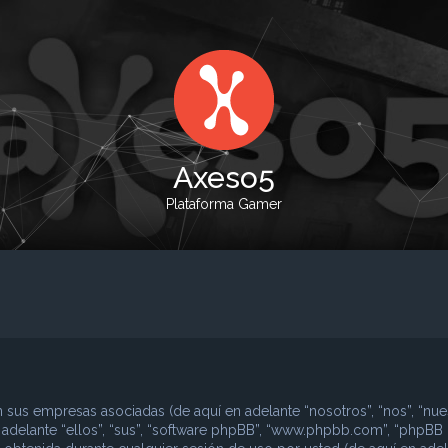
Axeso5
Plataforma Gamer
 sus empresas asociadas (de aquí en adelante “nosotros”, “nos”, “nues
n adelante “ellos”, “sus”, “software phpBB”, “www.phpbb.com”, “phpBB