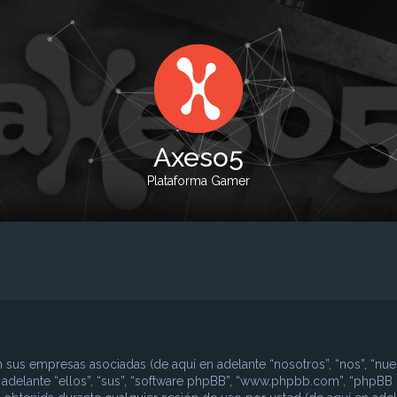
Axeso5
Plataforma Gamer
 sus empresas asociadas (de aquí en adelante “nosotros”, “nos”, “nues
n adelante “ellos”, “sus”, “software phpBB”, “www.phpbb.com”, “phpBB