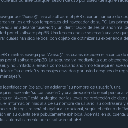
obtenida durante cualquier sesión de uso por usted (de aquí en adel
 navegar por “Axeso5” hará al software phpBB crear un número de coo
argan en los archivos temporales del navegador de su PC. Las prime
e aquí en adelante “user-id”) y un identificador de sesión anónima (d
sted por el software phpBB. Una tercera cookie se creará una vez que
ar cuales han sido leídos, con objeto de optimizar su experiencia d
B mientras navega por “Axeso5”, las cuales exceden el alcance de 
das por el software phpBB. La segunda vía mediante la que obtenemo
ser, y no limitado a: envíos como usuario anónimo (de aquí en adelan
adelante “su cuenta”) y mensajes enviados por usted después de regis
 mensajes”).
dentificación (de aquí en adelante “su nombre de usuario”), una
aquí en adelante “su contraseña”) y una dirección de email personal v
uenta en “Axeso5” está protegida por las leyes de protección de datos
quier información más allá de su nombre de usuario, su contraseña y 
ceso de registro será obligatoria u opcional, según el criterio de “Ax
ción en su cuenta será públicamente exhibida. Además, en su cuenta, 
rados automáticamente por el software phpBB.