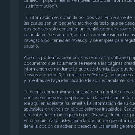
Limited”, “phpBB Teams”) emplean cualquier información 
“su información”).
Tu información es obtenida por dos vías. Primeramente,
las cuales son un pequeño archivo de texto que se desc
dos cookies sólo contienen un identificador de usuario (d
en adelante “session-id”), automáticamente asignada a u
navegado por temas en “Axeso5” y se emplea para registr
usuario.
Además podemos crear cookies externas al software phpB
documento que solamente se refiere a las páginas crea
información es mediante lo que usted envía. Esto puede 
“envíos anónimos”), su registro en “Axeso5” (de aquí en 
y mientras se haya identificado (de aquí en adelante “sus
Tu cuenta como mínimo constará de un nombre único de i
contraseña personal empleada para la identificación (de 
(de aquí en adelante “su email”). La información de su c
aplicables en el país en el que estamos instalados. Cual
dirección de e-mail requerida por “Axeso5” durante el pro
En cualquier caso, usted tiene la opción de qué informa
tiene la opción de activar o desactivar los emails gene