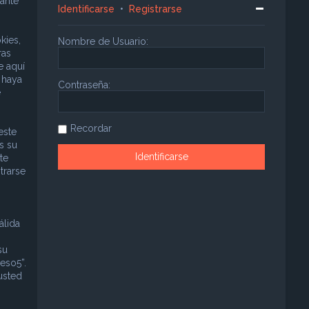
ante
Identificarse
•
Registrarse
kies,
Nombre de Usuario:
ras
e aquí
 haya
Contraseña:
e
Recordar
este
s su
te
trarse
álida
su
eso5”.
usted