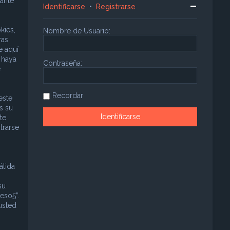
ante
Identificarse
•
Registrarse
kies,
Nombre de Usuario:
ras
e aquí
 haya
Contraseña:
e
Recordar
este
s su
te
trarse
álida
su
eso5”.
usted