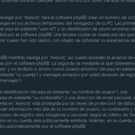
obtenida durante cualquier sesión de uso por usted (de aquí en adel
 navegar por “Axeso5” hará al software phpBB crear un número de coo
argan en los archivos temporales del navegador de su PC. Las prime
e aquí en adelante “user-id”) y un identificador de sesión anónima (d
sted por el software phpBB. Una tercera cookie se creará una vez que
ar cuales han sido leídos, con objeto de optimizar su experiencia d
B mientras navega por “Axeso5”, las cuales exceden el alcance de 
das por el software phpBB. La segunda vía mediante la que obtenemo
ser, y no limitado a: envíos como usuario anónimo (de aquí en adelan
adelante “su cuenta”) y mensajes enviados por usted después de regis
 mensajes”).
dentificación (de aquí en adelante “su nombre de usuario”), una
aquí en adelante “su contraseña”) y una dirección de email personal v
uenta en “Axeso5” está protegida por las leyes de protección de datos
quier información más allá de su nombre de usuario, su contraseña y 
ceso de registro será obligatoria u opcional, según el criterio de “Ax
ción en su cuenta será públicamente exhibida. Además, en su cuenta, 
rados automáticamente por el software phpBB.