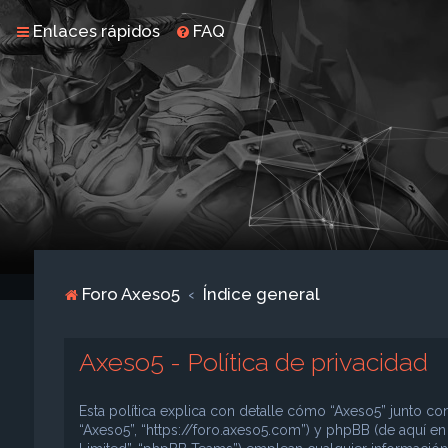
Enlaces rápidos
FAQ
Foro Axeso5
Índice general
Axeso5 - Política de privacidad
Esta política explica con detalle cómo “Axeso5” junto con
“Axeso5”, “https://foro.axeso5.com”) y phpBB (de aquí e