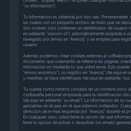
Limited”, “phpBB Teams”) emplean cualquier información 
“su información”).
Tu información es obtenida por dos vías. Primeramente,
las cuales son un pequeño archivo de texto que se desc
dos cookies sólo contienen un identificador de usuario (d
en adelante “session-id”), automáticamente asignada a u
navegado por temas en “Axeso5” y se emplea para registr
usuario.
Además podemos crear cookies externas al software phpB
documento que solamente se refiere a las páginas crea
información es mediante lo que usted envía. Esto puede 
“envíos anónimos”), su registro en “Axeso5” (de aquí en 
y mientras se haya identificado (de aquí en adelante “sus
Tu cuenta como mínimo constará de un nombre único de i
contraseña personal empleada para la identificación (de 
(de aquí en adelante “su email”). La información de su c
aplicables en el país en el que estamos instalados. Cual
dirección de e-mail requerida por “Axeso5” durante el pro
En cualquier caso, usted tiene la opción de qué informa
tiene la opción de activar o desactivar los emails gene