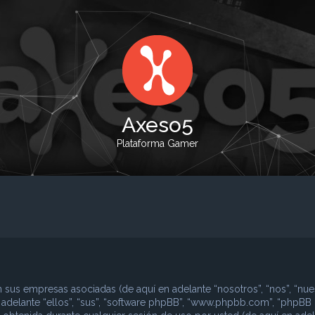
Axeso5
Plataforma Gamer
 sus empresas asociadas (de aquí en adelante “nosotros”, “nos”, “nues
n adelante “ellos”, “sus”, “software phpBB”, “www.phpbb.com”, “phpBB